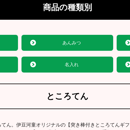
商品の種類別
あんみつ
名入れ
ところてん
ころてん。伊豆河童オリジナルの【突き棒付きところてんギ