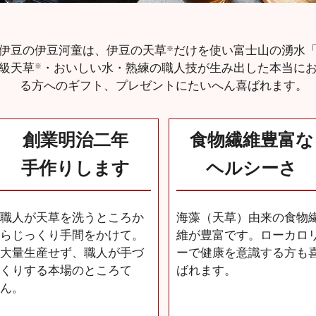
伊豆の伊豆河童は、伊豆の天草
だけを使い富士山の湧水
※
級天草
・おいしい水・熟練の職人技が生み出した本当に
※
る方へのギフト、プレゼントにたいへん喜ばれます。
創業明治二年
食物繊維豊富な
手作りします
ヘルシーさ
職人が天草を洗うところか
海藻（天草）由来の食物
らじっくり手間をかけて。
維が豊富です。ローカロ
大量生産せず、職人が手づ
ーで健康を意識する方も
くりする本場のところて
ばれます。
ん。