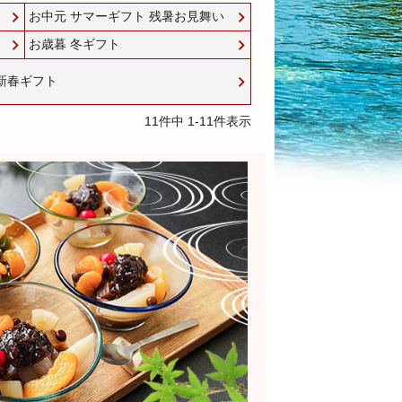
お中元 サマーギフト 残暑お見舞い
お歳暮 冬ギフト
新春ギフト
11
件中
1
-
11
件表示