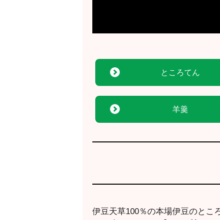
ところてん
羊羹
伊豆天草100％の本場伊豆のと