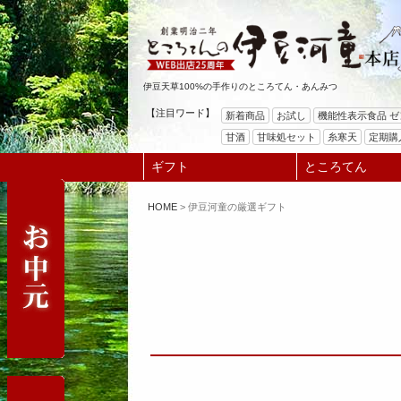
伊豆天草100%の手作りのところてん・あんみつ
【注目ワード】
新着商品
お試し
機能性表示食品 
甘酒
甘味処セット
糸寒天
定期購
ギフト
ところてん
HOME
伊豆河童の厳選ギフト