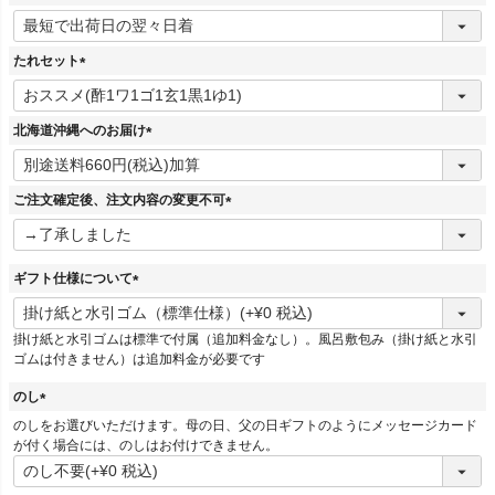
(
必
須
たれセット
)
(
必
須
北海道沖縄へのお届け
)
(
必
須
ご注文確定後、注文内容の変更不可
)
(
必
須
ギフト仕様について
)
(
必
掛け紙と水引ゴムは標準で付属（追加料金なし）。風呂敷包み（掛け紙と水引
須
ゴムは付きません）は追加料金が必要です
)
のし
(
のしをお選びいただけます。母の日、父の日ギフトのようにメッセージカード
必
が付く場合には、のしはお付けできません。
須
)