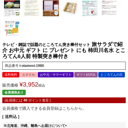
旅サラダで紹
テレビ・雑誌で話題のところてん突き棒付セット
介 お中元 ギフト に プレゼント にも 柿田川名水 とこ
ろてん6人前 特製突き棒付き
商品番号
t-otamesi-1980
送料無料
おすすめ
お中元・サマーギフト
ギフト好評品
ところてんの日
¥
3,952
販売価格
税込
会員価格あり
[会員様には
40
ポイント進呈 ]
会員価格で購入できる会員登録はこちらから。
送料込
※北海道、沖縄、離島へお届けについて