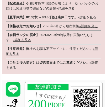
【配送遅延】
令和8年熊本地震の影響により、ゆうパックのお
届けは関連地域で遅延などの影響
»詳細を見る
【夏季休業】8/13(木)～8/16(日)
は
店休日です。
»詳細を見る
【価格改定のお知らせ】
2026年6月から順次実施
»詳細を見る
【会員ランクの廃止】
2026/6/10金9時以降に実施いたしま
す。
»詳細を見る
【注意喚起】
弊社名を騙る不正サイトにご注意ください。
»詳
細を見る
【ご注文後の変更】
は
翌営業日までにご連絡ください。
»詳細
を見る