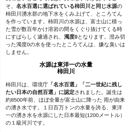
そ。
名水百選に選ばれている柿田川と同じ水源
の
柿田川湧水群の地下水をくみ上げて、ところてん
を作っています。柿田川の水源は、富士山に積っ
た雪が数百年かけ溶岩の間をくぐり抜けてくる時
にすばらしく濾過され、
濁度0
となります。澄み切
った濁度0の水を使ったところてんは、嫌な臭いは
しません。
水源は東洋一の水量
柿田川
柿田川は、環境庁
「名水百選」「二一世紀に残し
たい日本の自然百選」に認定
されました。誕生は
約8500年前、ほぼ全量が富士山に降った 雨が由来
の湧き水です。１日百万トンの水量を誇る、東洋
一の湧き水を水源にした日本最短(1200メートル）
の１級河川です。