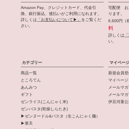
Amazon Pay、クレジットカード、代金引
宅配便 お
換、銀行振込、後払いがご利用になれます。
ります。
詳しくは
「お支払いについて▶」
をご覧くだ
6,600
さい。
料
詳しくは
「
い。
カテゴリー
マイペー
商品一覧
新規会員登
ところてん
マイページ
あんみつ
メールマガ
ギフト
メールマガ
ゼンライス(こんにゃく米)
伊豆河童公式
ゼンパスタ(乾燥しらたき)
▶ゼンヌードル&パスタ（生こんにゃく麺）
▶寒天