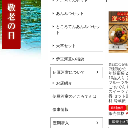
ところてんセット
あんみつセット
ところてんあんみつセッ
ト
天草セット
伊豆河童の福袋
笑顔になる福
2種類から
伊豆河童について
年始福袋 20
10品入り
フルーツあ
お店紹介
ご おでん
スイーツ 
得 セット
伊豆河童のところてんは
料 冷蔵便
送料無料
催事情報
販売価格
¥
販売を終
定期購入