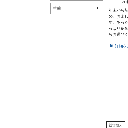
在
羊羹
年末から
の、お楽
す。あっ
っぱり福
らお選び
詳細を
並び替え