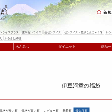
検索
ゼンライスプラス
玄米ゼンライス
生ゼンライス
ゼンライス・乾燥こんにゃく米
レン
入
ふるさと納税
あんみつ
ダイエット
商品一
伊豆河童の福袋
価格が安い順
価格が高い順
レビュー順
新着順
優先度順