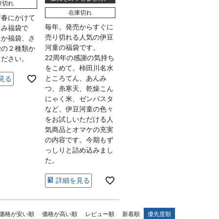
庫切れ
在庫切れ
新春にかけて
毎年、発売からすぐに
しみ福袋で
売り切れる人気の伊豆
たか福袋、さ
河童の福袋です。
袋の２種類か
22周年の感謝の気持ち
ください。
をこめて。柿田川名水
ところてん、あんみ
見る
つ、糸寒天、乾燥こん
にゃく米、ゼンパスタ
など、伊豆河童の色々
をお試しいただける人
気商品とオマケの充実
の内容です。今期もず
っしりと詰め込みまし
た。
詳細を見る
価格が安い順
価格が高い順
レビュー順
新着順
優先度順