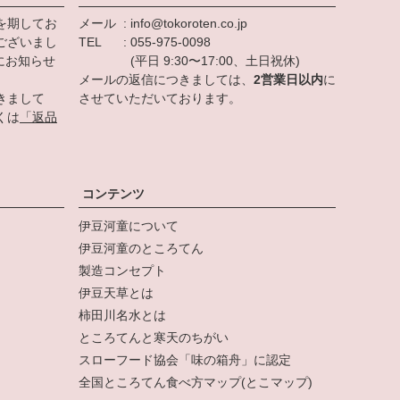
を期してお
メール
info@tokoroten.co.jp
ございまし
TEL
055-975-0098
にお知らせ
(平日 9:30〜17:00、土日祝休)
メールの返信につきましては、
2営業日以内
に
きまして
させていただいております。
くは
「返品
。
コンテンツ
伊豆河童について
伊豆河童のところてん
製造コンセプト
伊豆天草とは
柿田川名水とは
ところてんと寒天のちがい
スローフード協会「味の箱舟」に認定
全国ところてん食べ方マップ(とこマップ)