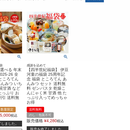
袋
感謝を込めて
 選べる 年末
【四半世紀福袋】 伊豆
25-26 全
河童の福袋 25周年記
 ところてん
念 福袋 ところてん あ
んみつ いち
んみつ セット 送料無
 糀甘酒 など
料 ゼンパスタ 乾燥こ
たっぷり お
んにゃく米 甘酒 他 た
割引 送料無
っぷり入ってめっちゃ
お得
数量限定
送料無料
5,000
のし・包装不可
税込
販売価格
¥
4,280
税込
了しました。
販売を終了しました。