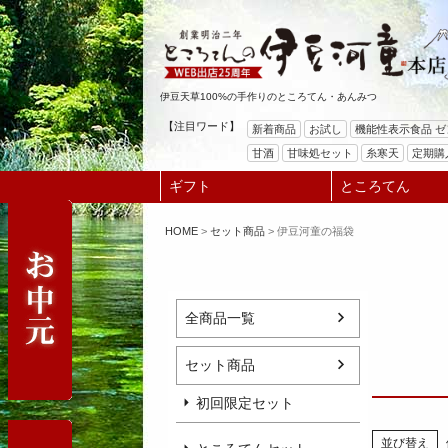
伊豆天草100%の手作りのところてん・あんみつ
【注目ワード】
新着商品
お試し
機能性表示食品 
甘酒
甘味処セット
糸寒天
定期購
ギフト
ところてん
HOME
セット商品
伊豆河童の福袋
全商品一覧
セット商品
初回限定セット
並び替え