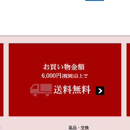
料
返品・交換