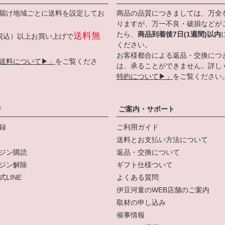
届け地域ごとに送料を設定してお
商品の品質につきましては、万全
りますが、万一不良・破損などが
たら、
商品到着後7日(1週間)以内
送料無
円（税込）以上お買い上げで
ください。
お客様都合による返品・交換につ
送料について▶」
をご覧くださ
は、承ることができません。詳し
特約について▶」
をご覧ください
ジ
ご案内・サポート
録
ご利用ガイド
送料とお支払い方法について
ジン購読
返品・交換について
ジン解除
ギフト仕様ついて
LINE
よくある質問
伊豆河童のWEB店舗のご案内
取材の申し込み
催事情報