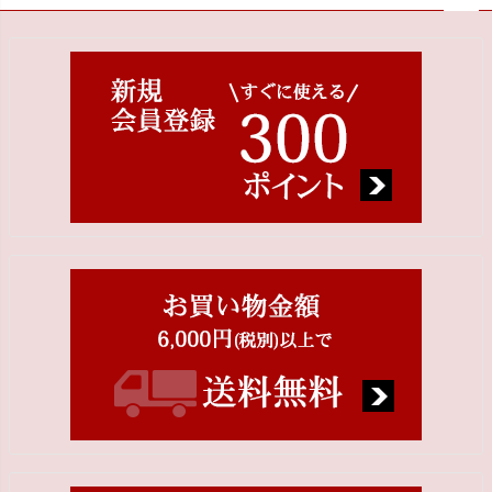
ペー
ジト
ップ
へ