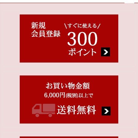
ペー
ジト
ップ
へ