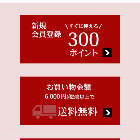
ペー
ジト
ップ
へ