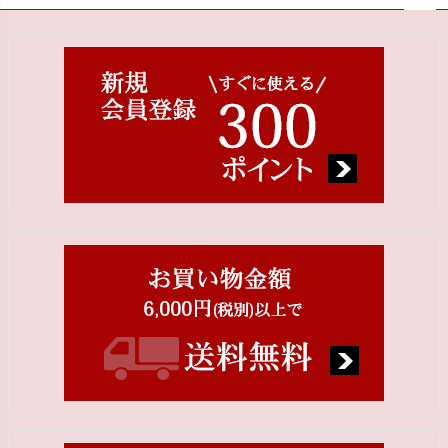
ペー
ジト
ップ
へ