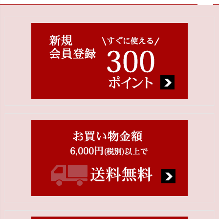
ペー
ジト
ップ
へ