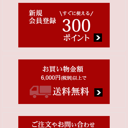
ジト
ップ
へ