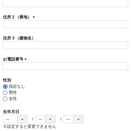
)
(
必
須
住所２（番地）
)
(
必
須
住所３（建物名）
)
お電話番号
(
必
須
性別
)
指定なし
男性
女性
生年月日
※設定すると変更できません