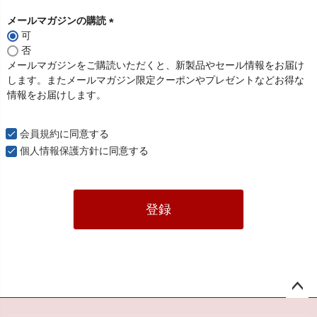
メールマガジンの購読
可
(
否
必
メールマガジンをご購読いただくと、新製品やセール情報をお届け
須
します。またメールマガジン限定クーポンやプレゼントなどお得な
)
情報をお届けします。
会員規約
に同意する
個人情報保護方針
に同意する
登録
ペー