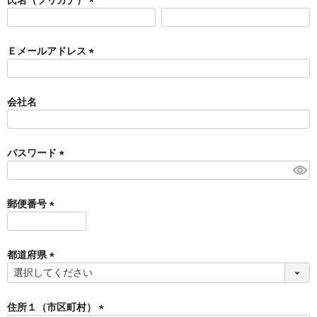
)
(
必
須
Ｅメールアドレス
)
(
必
須
会社名
)
パスワード
(
必
須
郵便番号
)
(
必
須
都道府県
)
(
必
須
住所１（市区町村）