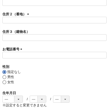
)
(
必
須
住所２（番地）
)
(
必
須
住所３（建物名）
)
お電話番号
(
必
須
性別
)
指定なし
男性
女性
生年月日
※設定すると変更できません