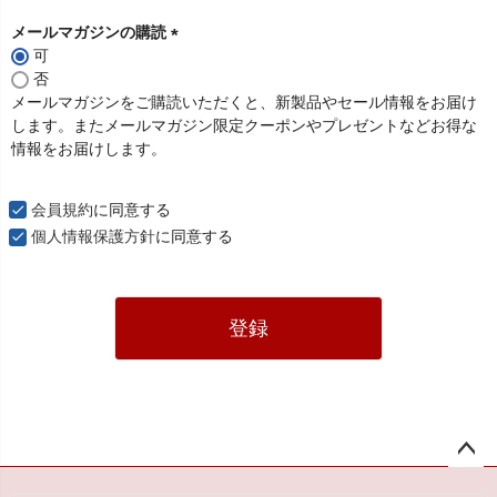
メールマガジンの購読
可
(
否
必
メールマガジンをご購読いただくと、新製品やセール情報をお届け
須
します。またメールマガジン限定クーポンやプレゼントなどお得な
)
情報をお届けします。
会員規約
に同意する
個人情報保護方針
に同意する
登録
ペー