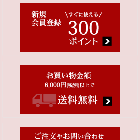
ジト
ップ
へ