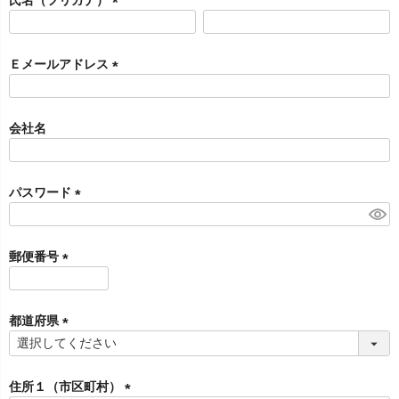
)
(
必
須
Ｅメールアドレス
)
(
必
須
会社名
)
パスワード
(
必
須
郵便番号
)
(
必
須
都道府県
)
(
必
須
住所１（市区町村）