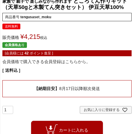
ところてん作りキット
家族で 親子で 楽しみながら作れます
（天草50gと木製てん突きセット） 伊豆天草100%
商品番号
tengusaset_moku
送料無料
¥
4,215
販売価格
税込
会員価格あり
[会員様には
42
ポイント進呈 ]
会員価格で購入できる会員登録はこちらから。
送料込
【納期目安】
8月17日以降順次発送
お気に入りに登録する
カートに入れる