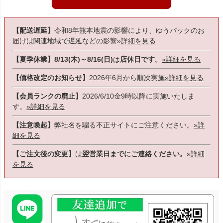
【配送遅延】
令和8年熊本地震の影響により、ゆうパックのお
届けは関連地域で遅延などの影響
»詳細を見る
【夏季休業】8/13(木)～8/16(日)
は
店休日です。
»詳細を見る
【価格改定のお知らせ】
2026年6月から順次実施
»詳細を見る
【会員ランクの廃止】
2026/6/10金9時以降に実施いたしま
す。
»詳細を見る
【注意喚起】
弊社名を騙る不正サイトにご注意ください。
»詳
細を見る
【ご注文後の変更】
は
翌営業日までにご連絡ください。
»詳細
を見る