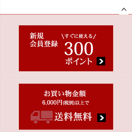
ペー
ジト
ップ
へ