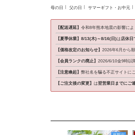
母の日
父の日
サマーギフト・お中元
【配送遅延】
令和8年熊本地震の影響に
【夏季休業】8/13(木)～8/16(日)
は
店休日
【価格改定のお知らせ】
2026年6月から
【会員ランクの廃止】
2026/6/10金9
【注意喚起】
弊社名を騙る不正サイトに
【ご注文後の変更】
は
翌営業日までにご