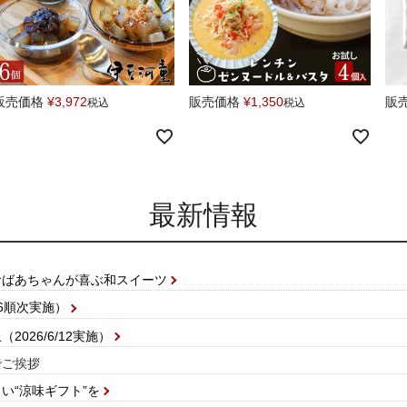
販売価格
¥
3,972
販売価格
¥
1,350
販
税込
税込
最新情報
おばあちゃんが喜ぶ和スイーツ
/6順次実施）
026/6/12実施）
でご挨拶
い“涼味ギフト”を