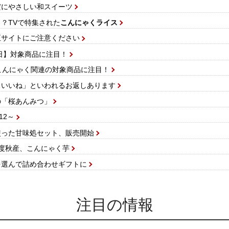
だにやさしい和スイーツ
？TVで特集された
こんにゃくライス
正サイトにご注意ください
の日】対象商品に注目！
こんにゃく関連の対象商品に注目！
スいいね」といわれるお返しあります
の「桜あんみつ」
12～
使った甘味処セット、販売開始
度秋産、こんにゃく芋
を選んで詰め合わせギフトに
注目の情報