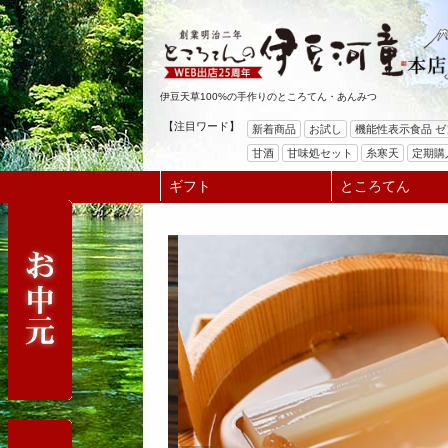
伊豆天草100%の手作りのところてん・あんみつ
【注目ワード】
新着商品
お試し
機能性表示食品 
甘酒
甘味処セット
糸寒天
定期購
ギフト
ところてん