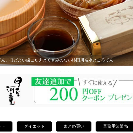
てん。ほどよい歯ごたえとくさみのない柿田川名水ところてん
ート
ダイエット
まとめ買い
業務用卸販売