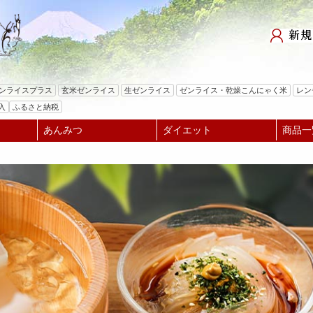
検索
ゼンライスプラス
玄米ゼンライス
生ゼンライス
ゼンライス・乾燥こんにゃく米
レン
入
ふるさと納税
あんみつ
ダイエット
商品一