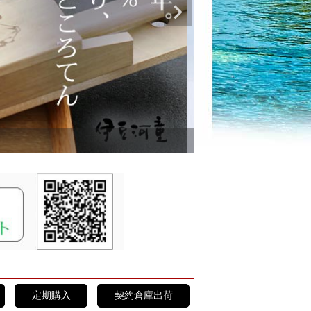
【夏限定】季節を感じる、
定期購入
契約倉庫出荷