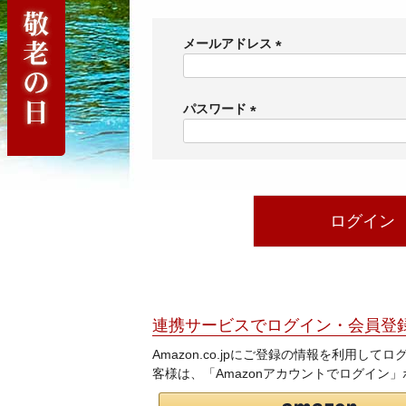
メールアドレス
(
必
須
パスワード
)
(
必
須
)
ログイン
連携サービスでログイン・会員登
Amazon.co.jpにご登録の情報を利用し
客様は、「Amazonアカウントでログイン