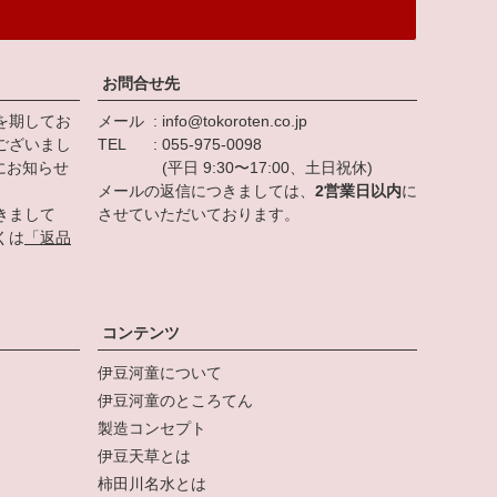
お問合せ先
を期してお
メール
info@tokoroten.co.jp
ございまし
TEL
055-975-0098
にお知らせ
(平日 9:30〜17:00、土日祝休)
メールの返信につきましては、
2営業日以内
に
きまして
させていただいております。
くは
「返品
。
コンテンツ
伊豆河童について
伊豆河童のところてん
製造コンセプト
伊豆天草とは
柿田川名水とは