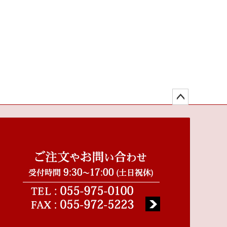
ペー
ジト
ップ
へ