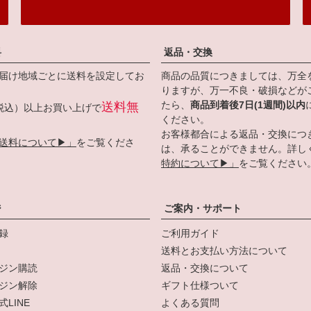
料
返品・交換
届け地域ごとに送料を設定してお
商品の品質につきましては、万全
りますが、万一不良・破損などが
たら、
商品到着後7日(1週間)以内
送料無
円（税込）以上お買い上げで
ください。
お客様都合による返品・交換につ
送料について▶」
をご覧くださ
は、承ることができません。詳し
特約について▶」
をご覧ください
ジ
ご案内・サポート
録
ご利用ガイド
送料とお支払い方法について
ジン購読
返品・交換について
ジン解除
ギフト仕様ついて
LINE
よくある質問