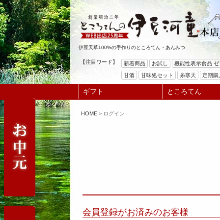
伊豆天草100%の手作りのところてん・あんみつ
【注目ワード】
新着商品
お試し
機能性表示食品 
甘酒
甘味処セット
糸寒天
定期購
ギフト
ところてん
HOME
ログイン
会員登録がお済みのお客様