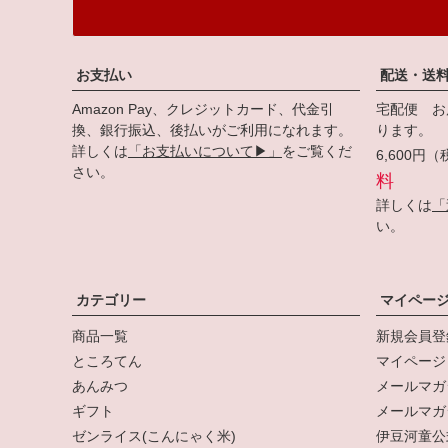
お支払い
配送・送
Amazon Pay、クレジットカード、代金引
宅配便 お
換、銀行振込、後払いがご利用になれます。
ります。
詳しくは
「お支払いについて▶」
をご覧くだ
6,600
さい。
料
詳しくは
「
い。
カテゴリー
マイペー
商品一覧
新規会員登
ところてん
マイページ
あんみつ
メールマガ
ギフト
メールマガ
ゼンライス(こんにゃく米)
伊豆河童公式