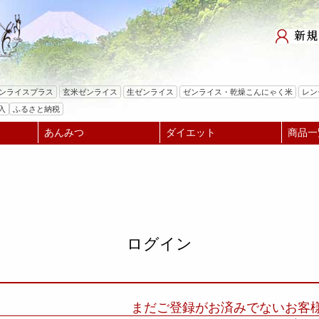
検索
ゼンライスプラス
玄米ゼンライス
生ゼンライス
ゼンライス・乾燥こんにゃく米
レン
入
ふるさと納税
あんみつ
ダイエット
商品一
ログイン
まだご登録がお済みでないお客