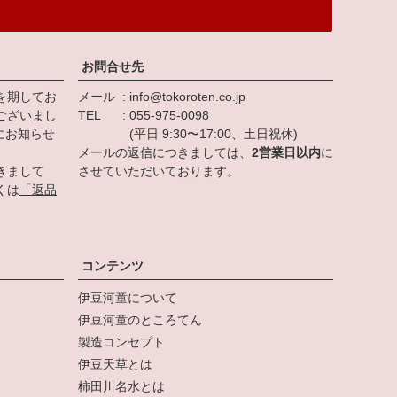
お問合せ先
を期してお
メール
info@tokoroten.co.jp
ございまし
TEL
055-975-0098
にお知らせ
(平日 9:30〜17:00、土日祝休)
メールの返信につきましては、
2営業日以内
に
きまして
させていただいております。
くは
「返品
。
コンテンツ
伊豆河童について
伊豆河童のところてん
製造コンセプト
伊豆天草とは
柿田川名水とは