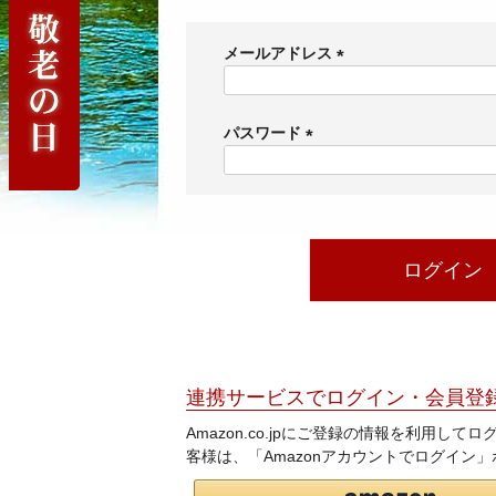
メールアドレス
(
必
須
パスワード
)
(
必
須
)
ログイン
連携サービスでログイン・会員登
Amazon.co.jpにご登録の情報を利用し
客様は、「Amazonアカウントでログイン