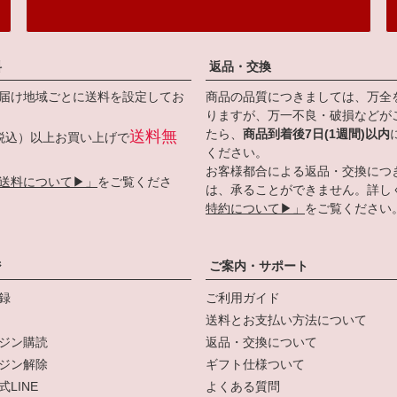
料
返品・交換
届け地域ごとに送料を設定してお
商品の品質につきましては、万全
りますが、万一不良・破損などが
たら、
商品到着後7日(1週間)以内
送料無
円（税込）以上お買い上げで
ください。
お客様都合による返品・交換につ
送料について▶」
をご覧くださ
は、承ることができません。詳し
特約について▶」
をご覧ください
ジ
ご案内・サポート
録
ご利用ガイド
送料とお支払い方法について
ジン購読
返品・交換について
ジン解除
ギフト仕様ついて
LINE
よくある質問