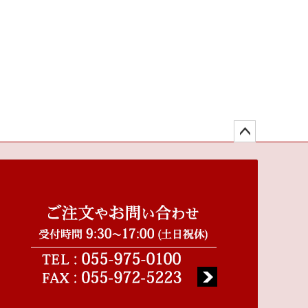
ペー
ジト
ップ
へ