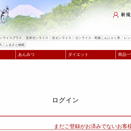
検索
ゼンライスプラス
玄米ゼンライス
生ゼンライス
ゼンライス・乾燥こんにゃく米
レン
入
ふるさと納税
あんみつ
ダイエット
商品一
ログイン
まだご登録がお済みでないお客