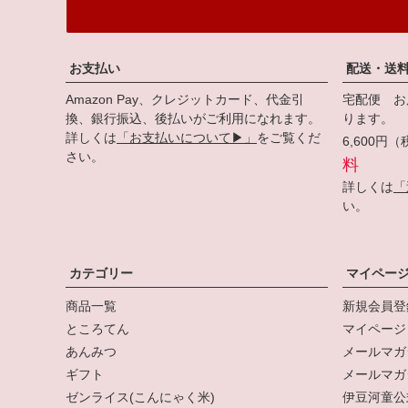
お支払い
配送・送
Amazon Pay、クレジットカード、代金引
宅配便 お
換、銀行振込、後払いがご利用になれます。
ります。
詳しくは
「お支払いについて▶」
をご覧くだ
6,600
さい。
料
詳しくは
「
い。
カテゴリー
マイペー
商品一覧
新規会員登
ところてん
マイページ
あんみつ
メールマガ
ギフト
メールマガ
ゼンライス(こんにゃく米)
伊豆河童公式