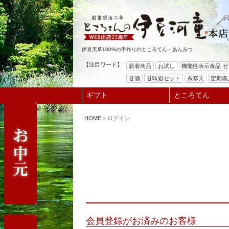
伊豆天草100%の手作りのところてん・あんみつ
【注目ワード】
新着商品
お試し
機能性表示食品 
甘酒
甘味処セット
糸寒天
定期購
ギフト
ところてん
HOME
ログイン
会員登録がお済みのお客様