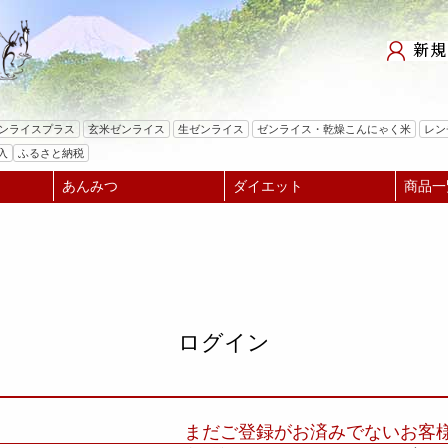
検索
ゼンライスプラス
玄米ゼンライス
生ゼンライス
ゼンライス・乾燥こんにゃく米
レン
入
ふるさと納税
あんみつ
ダイエット
商品一
ログイン
まだご登録がお済みでないお客