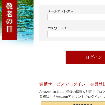
メールアドレス
(
必
須
パスワード
)
(
必
須
)
ログイン
連携サービスでログイン・会員登
Amazon.co.jpにご登録の情報を利用し
客様は、「Amazonアカウントでログイン