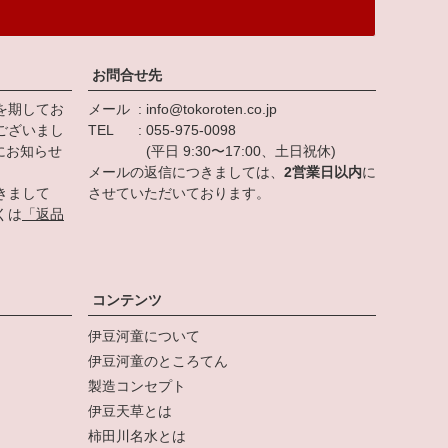
お問合せ先
を期してお
メール
info@tokoroten.co.jp
ございまし
TEL
055-975-0098
にお知らせ
(平日 9:30〜17:00、土日祝休)
メールの返信につきましては、
2営業日以内
に
きまして
させていただいております。
くは
「返品
。
コンテンツ
伊豆河童について
伊豆河童のところてん
製造コンセプト
伊豆天草とは
柿田川名水とは