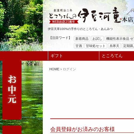
伊豆天草100%の手作りのところてん・あんみつ
【注目ワード】
新着商品
お試し
機能性表示食品 
甘酒
甘味処セット
糸寒天
定期購
ギフト
ところてん
HOME
ログイン
会員登録がお済みのお客様