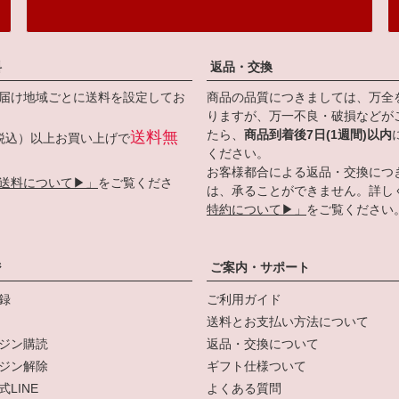
料
返品・交換
届け地域ごとに送料を設定してお
商品の品質につきましては、万全
りますが、万一不良・破損などが
たら、
商品到着後7日(1週間)以内
送料無
円（税込）以上お買い上げで
ください。
お客様都合による返品・交換につ
送料について▶」
をご覧くださ
は、承ることができません。詳し
特約について▶」
をご覧ください
ジ
ご案内・サポート
録
ご利用ガイド
送料とお支払い方法について
ジン購読
返品・交換について
ジン解除
ギフト仕様ついて
LINE
よくある質問