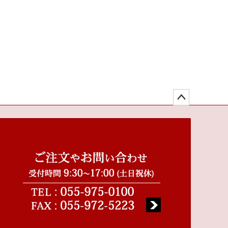
ペー
ジト
ップ
へ