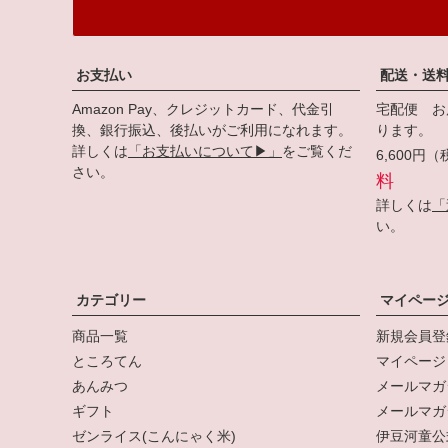
お支払い
配送・送
Amazon Pay、クレジットカード、代金引
宅配便 お
換、銀行振込、後払いがご利用になれます。
ります。
詳しくは
「お支払いについて▶」
をご覧くだ
6,600
さい。
料
詳しくは
「
い。
カテゴリー
マイペー
商品一覧
新規会員登
ところてん
マイページ
あんみつ
メールマガ
ギフト
メールマガ
ゼンライス(こんにゃく米)
伊豆河童公式