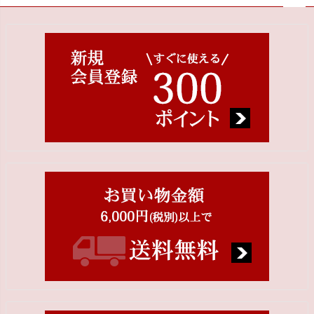
ペー
ジト
ップ
へ