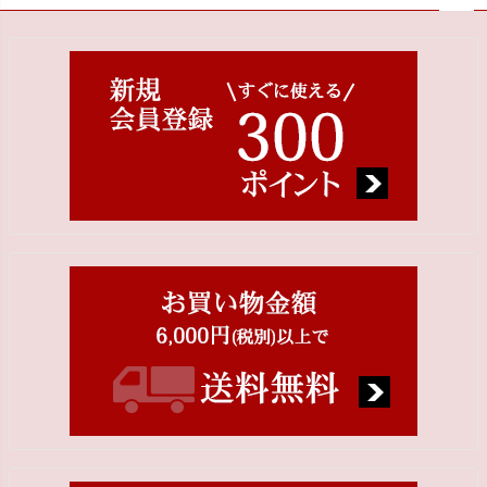
ペー
ジト
ップ
へ