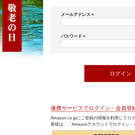
メールアドレス
(
必
須
パスワード
)
(
必
須
)
ログイン
連携サービスでログイン・会員登
Amazon.co.jpにご登録の情報を利用し
客様は、「Amazonアカウントでログイン