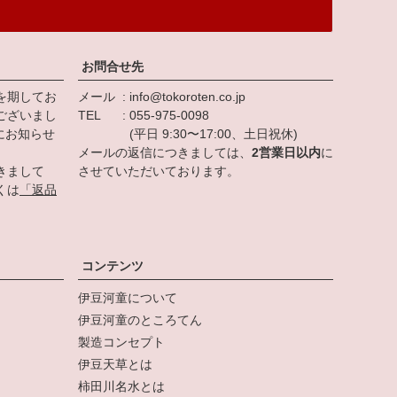
お問合せ先
を期してお
メール
info@tokoroten.co.jp
ございまし
TEL
055-975-0098
にお知らせ
(平日 9:30〜17:00、土日祝休)
メールの返信につきましては、
2営業日以内
に
きまして
させていただいております。
くは
「返品
。
コンテンツ
伊豆河童について
伊豆河童のところてん
製造コンセプト
伊豆天草とは
柿田川名水とは