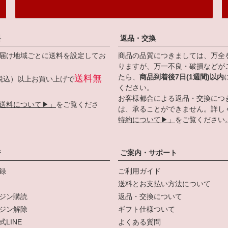
料
返品・交換
届け地域ごとに送料を設定してお
商品の品質につきましては、万全
りますが、万一不良・破損などが
たら、
商品到着後7日(1週間)以内
送料無
円（税込）以上お買い上げで
ください。
お客様都合による返品・交換につ
送料について▶」
をご覧くださ
は、承ることができません。詳し
特約について▶」
をご覧ください
ジ
ご案内・サポート
録
ご利用ガイド
送料とお支払い方法について
ジン購読
返品・交換について
ジン解除
ギフト仕様ついて
LINE
よくある質問