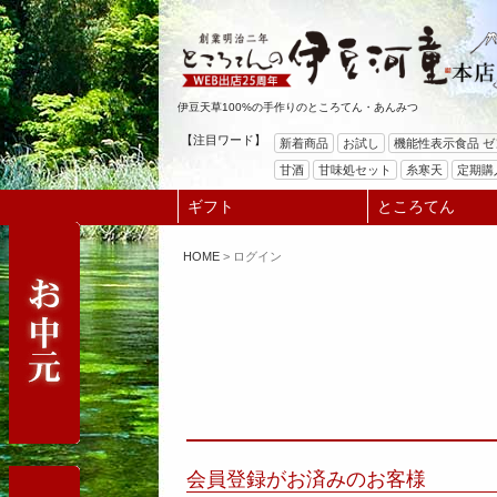
伊豆天草100%の手作りのところてん・あんみつ
【注目ワード】
新着商品
お試し
機能性表示食品 
甘酒
甘味処セット
糸寒天
定期購
ギフト
ところてん
HOME
ログイン
会員登録がお済みのお客様