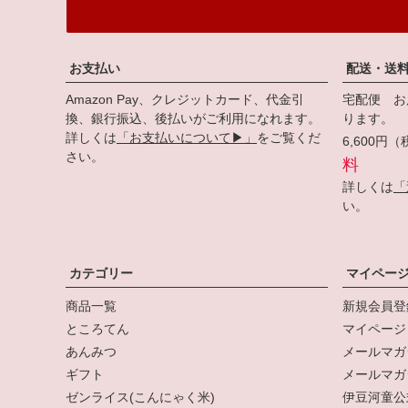
お支払い
配送・送
Amazon Pay、クレジットカード、代金引
宅配便 お
換、銀行振込、後払いがご利用になれます。
ります。
詳しくは
「お支払いについて▶」
をご覧くだ
6,600
さい。
料
詳しくは
「
い。
カテゴリー
マイペー
商品一覧
新規会員登
ところてん
マイページ
あんみつ
メールマガ
ギフト
メールマガ
ゼンライス(こんにゃく米)
伊豆河童公式