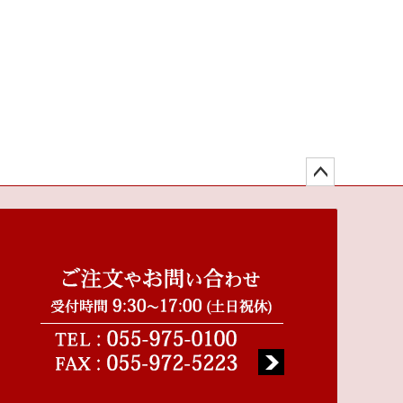
ペー
ジト
ップ
へ