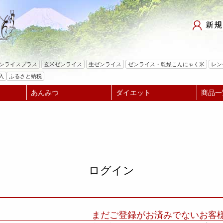
検索
ゼンライスプラス
玄米ゼンライス
生ゼンライス
ゼンライス・乾燥こんにゃく米
レン
入
ふるさと納税
あんみつ
ダイエット
商品一
ログイン
まだご登録がお済みでないお客