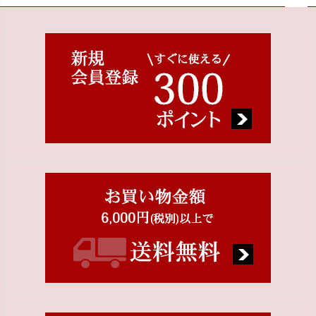
ペー
ジト
ップ
へ