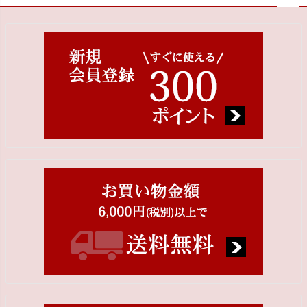
ペー
ジト
ップ
へ