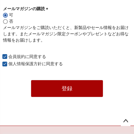
メールマガジンの購読
可
(
否
必
メールマガジンをご購読いただくと、新製品やセール情報をお届け
須
します。またメールマガジン限定クーポンやプレゼントなどお得な
)
情報をお届けします。
会員規約
に同意する
個人情報保護方針
に同意する
登録
ペー