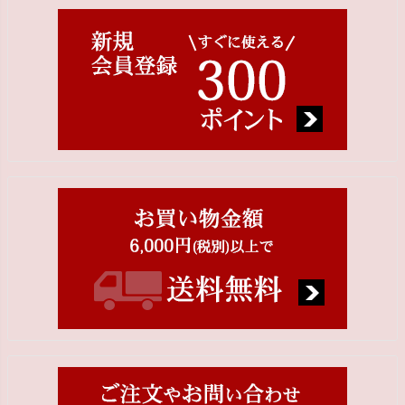
ジト
ップ
へ