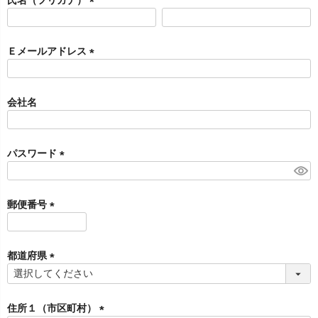
)
(
必
須
Ｅメールアドレス
)
(
必
須
会社名
)
パスワード
(
必
須
郵便番号
)
(
必
須
都道府県
)
(
必
須
住所１（市区町村）