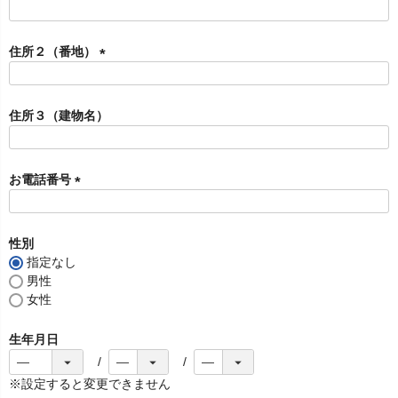
)
(
必
須
住所２（番地）
)
(
必
須
住所３（建物名）
)
お電話番号
(
必
須
性別
)
指定なし
男性
女性
生年月日
※設定すると変更できません