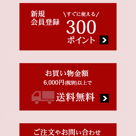
ジト
ップ
へ