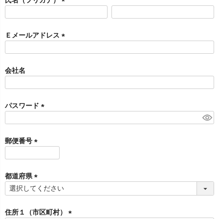
)
(
必
須
Ｅメールアドレス
)
(
必
須
会社名
)
パスワード
(
必
須
郵便番号
)
(
必
須
都道府県
)
(
必
須
住所１（市区町村）