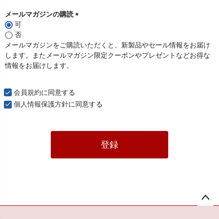
メールマガジンの購読
可
(
否
必
メールマガジンをご購読いただくと、新製品やセール情報をお届け
須
します。またメールマガジン限定クーポンやプレゼントなどお得な
)
情報をお届けします。
会員規約
に同意する
個人情報保護方針
に同意する
登録
ペー