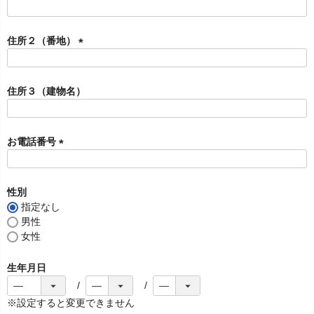
)
(
必
須
住所２（番地）
)
(
必
須
住所３（建物名）
)
お電話番号
(
必
須
性別
)
指定なし
男性
女性
生年月日
※設定すると変更できません