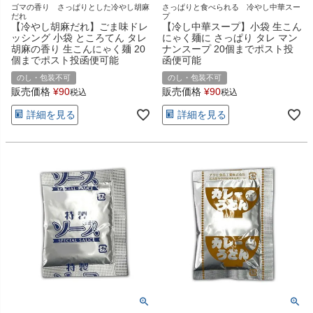
ゴマの香り さっぱりとした冷やし胡麻
さっぱりと食べられる 冷やし中華スー
だれ
プ
【冷やし胡麻だれ】ごま味ドレ
【冷し中華スープ】小袋 生こん
ッシング 小袋 ところてん タレ
にゃく麺に さっぱり タレ マン
胡麻の香り 生こんにゃく麺 20
ナンスープ 20個までポスト投
個までポスト投函便可能
函便可能
のし・包装不可
のし・包装不可
販売価格
¥
90
販売価格
¥
90
税込
税込
詳細を見る
詳細を見る