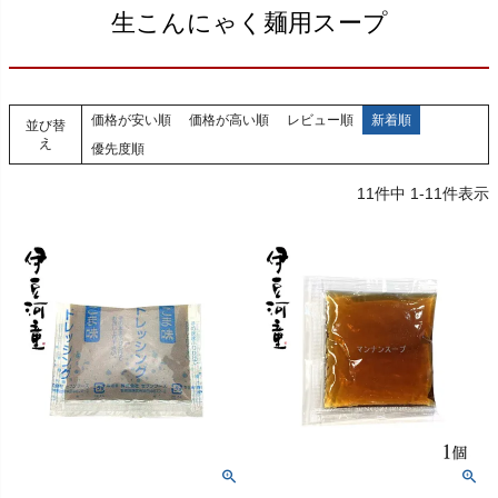
生こんにゃく麺用スープ
価格が安い順
価格が高い順
レビュー順
新着順
並び替
え
優先度順
11
件中
1
-
11
件表示