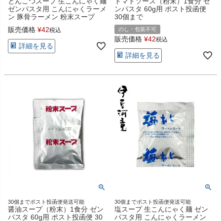
とんこつスープ 生こんにゃく麺
トマトソース（粉末）1食分 ゼ
ゼンパスタ用 こんにゃくラーメ
ンパスタ 60g用 ポスト投函便
ン 豚骨ラーメン 粉末スープ
30個まで
販売価格
¥
42
のし・包装不可
税込
販売価格
¥
42
税込
詳細を見る
詳細を見る
30個までポスト投函便発送可能
30個までポスト投函便発送可能
醤油スープ（粉末）1食分 ゼン
塩スープ 生こんにゃく麺 ゼン
パスタ 60g用 ポスト投函便 30
パスタ用 こんにゃくラーメン