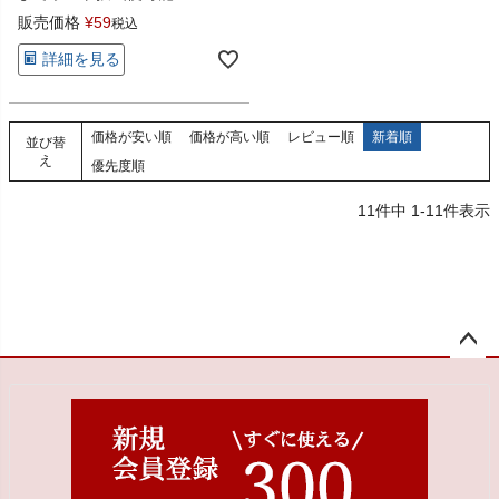
販売価格
¥
59
税込
詳細を見る
価格が安い順
価格が高い順
レビュー順
新着順
並び替
え
優先度順
11
件中
1
-
11
件表示
ペー
ジト
ップ
へ