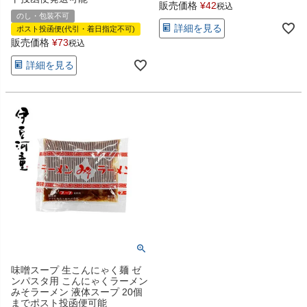
販売価格
¥
42
税込
のし・包装不可
詳細を見る
ポスト投函便(代引・着日指定不可)
販売価格
¥
73
税込
詳細を見る
味噌スープ 生こんにゃく麺 ゼ
ンパスタ用 こんにゃくラーメン
みそラーメン 液体スープ 20個
までポスト投函便可能