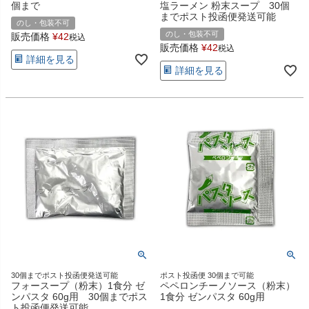
個まで
塩ラーメン 粉末スープ 30個
までポスト投函便発送可能
のし・包装不可
のし・包装不可
販売価格
¥
42
税込
販売価格
¥
42
税込
詳細を見る
詳細を見る
30個までポスト投函便発送可能
ポスト投函便 30個まで可能
フォースープ（粉末）1食分 ゼ
ペペロンチーノソース（粉末）
ンパスタ 60g用 30個までポス
1食分 ゼンパスタ 60g用
ト投函便発送可能