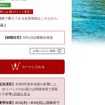
価格あり
員様には
42
ポイント進呈 ]
価格で購入できる会員登録はこちらから。
料込
【納期目安】
9月1日以降順次発送
お気に入りに登録
カートに入れる
配送遅延】
令和8年熊本地震の影響によ
、ゆうパックのお届けは関連地域で遅延
どの影響
»詳細を見る
夏季休業】8/13(木)～8/16(日)
は
店休日で