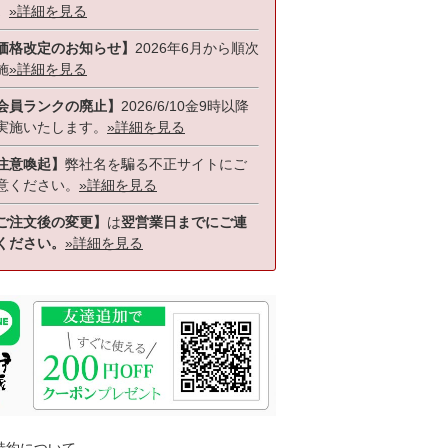
。
»詳細を見る
価格改定のお知らせ】
2026年6月から順次
施
»詳細を見る
会員ランクの廃止】
2026/6/10金9時以降
実施いたします。
»詳細を見る
注意喚起】
弊社名を騙る不正サイトにご
意ください。
»詳細を見る
ご注文後の変更】
は
翌営業日までにご連
ください。
»詳細を見る
特約について