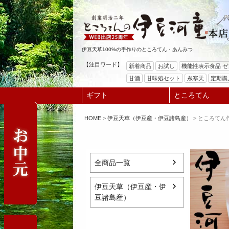
伊豆天草100%の手作りのところてん・あんみつ
【注目ワード】
新着商品
お試し
機能性表示食品 
甘酒
甘味処セット
糸寒天
定期購
ギフト
ところてん
HOME
伊豆天草（伊豆産・伊豆諸島産）
ところてん作
全商品一覧
伊豆天草（伊豆産・伊
豆諸島産）