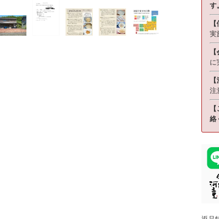
す
【
実
【
に
【
注
【
絡
返品