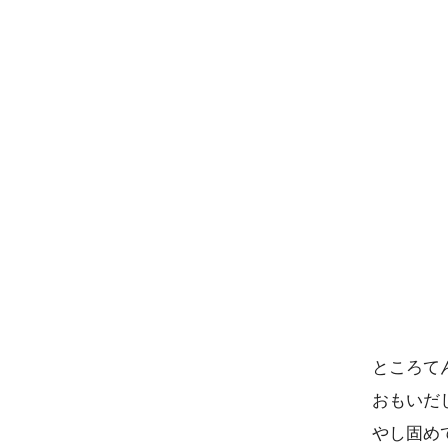
ところて
おもいだ
やし固め