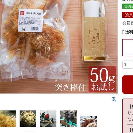
会員
[会
会員
送
【
り
な
【