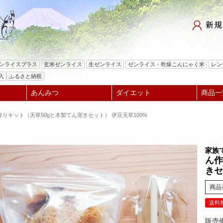
検索
ゼンライスプラス
玄米ゼンライス
生ゼンライス
ゼンライス・乾燥こんにゃく米
レン
入
ふるさと納税
あんみつ
ダイエット
商品一
りキット（天草50gと木製てん突きセット） 伊豆天草100%
家族
ん作
きセ
商品
送料
販売