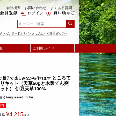
会社概要
お問い合わせ
よくある質問
チン ゼンヌードル＆パスタ こんにゃく麺
ぜんざい
覧
ご利用ガイド
ところて
で 親子で 楽しみながら作れます
りキット（天草50gと木製てん突
ット） 伊豆天草100%
番号
tengusaset_moku
無料
¥
4,215
価格
税込