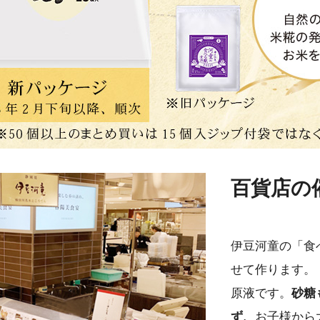
百貨店の
伊豆河童の「食
せて作ります。
原液です。
砂糖
ず、
お子様から