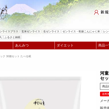
検索
ゼンライスプラス
玄米ゼンライス
生ゼンライス
ゼンライス・乾燥こんにゃく米
レン
入
ふるさと納税
あんみつ
ダイエット
商品一
ック 30個セット たべる糀
河童
セッ
商品
送料
メー
販売