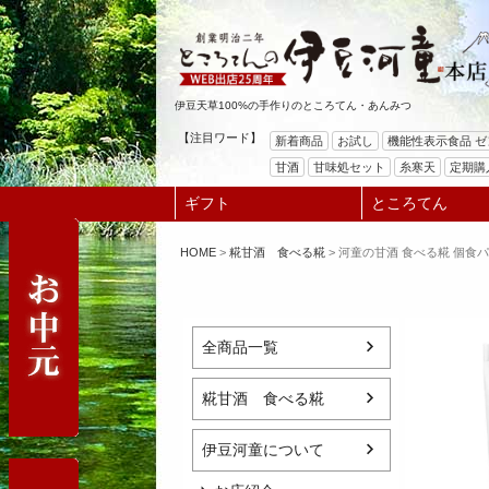
伊豆天草100%の手作りのところてん・あんみつ
【注目ワード】
新着商品
お試し
機能性表示食品 
甘酒
甘味処セット
糸寒天
定期購
ギフト
ところてん
HOME
糀甘酒 食べる糀
河童の甘酒 食べる糀 個食パ
全商品一覧
糀甘酒 食べる糀
伊豆河童について