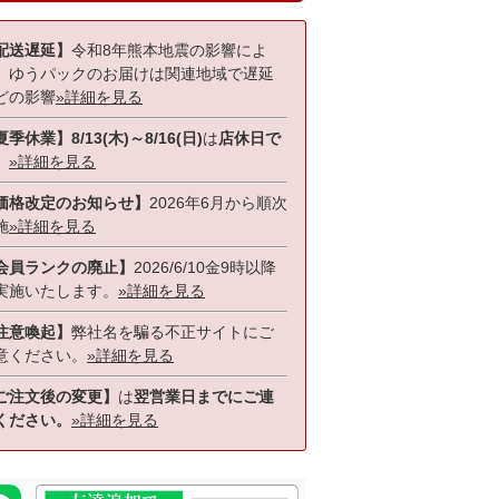
配送遅延】
令和8年熊本地震の影響によ
、ゆうパックのお届けは関連地域で遅延
どの影響
»詳細を見る
季休業】8/13(木)～8/16(日)
は
店休日で
。
»詳細を見る
価格改定のお知らせ】
2026年6月から順次
施
»詳細を見る
会員ランクの廃止】
2026/6/10金9時以降
実施いたします。
»詳細を見る
注意喚起】
弊社名を騙る不正サイトにご
意ください。
»詳細を見る
ご注文後の変更】
は
翌営業日までにご連
ください。
»詳細を見る