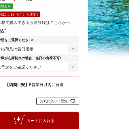
価格あり
員様には
27
ポイント進呈 ]
価格で購入できる会員登録はこちらから。
込
希望をご選択ください
(
必
須
倉庫が在庫切れの場合、当日の出荷不可
)
(
必
須
)
【納期目安】
5営業日以内に発送
お気に入りに登録
カートに入れる