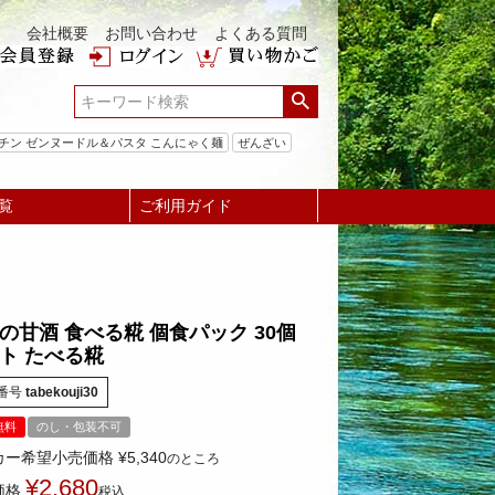
会社概要
お問い合わせ
よくある質問
チン ゼンヌードル＆パスタ こんにゃく麺
ぜんざい
覧
ご利用ガイド
の甘酒 食べる糀 個食パック 30個
ト たべる糀
番号
tabekouji30
無料
のし・包装不可
カー希望小売価格
¥
5,340
のところ
¥
2,680
価格
税込