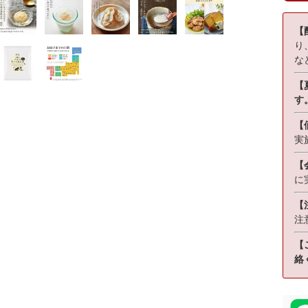
【
り
な
【夏
す
【
実
【
に
【
注
【
絡