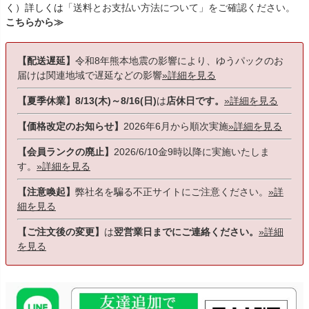
く）詳しくは
「送料とお支払い方法について」をご確認ください。
こちらから≫
【配送遅延】
令和8年熊本地震の影響により、ゆうパックのお
届けは関連地域で遅延などの影響
»詳細を見る
【夏季休業】8/13(木)～8/16(日)
は
店休日です。
»詳細を見る
【価格改定のお知らせ】
2026年6月から順次実施
»詳細を見る
【会員ランクの廃止】
2026/6/10金9時以降に実施いたしま
す。
»詳細を見る
【注意喚起】
弊社名を騙る不正サイトにご注意ください。
»詳
細を見る
【ご注文後の変更】
は
翌営業日までにご連絡ください。
»詳細
を見る