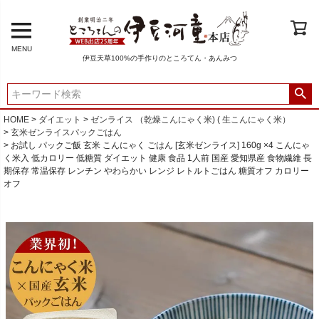
MENU
伊豆天草100%の手作りのところてん・あんみつ
HOME
ダイエット
ゼンライス （乾燥こんにゃく米) ( 生こんにゃく米）
玄米ゼンライスパックごはん
お試し パックご飯 玄米 こんにゃく ごはん [玄米ゼンライス] 160g ×4 こんにゃ
く米入 低カロリー 低糖質 ダイエット 健康 食品 1人前 国産 愛知県産 食物繊維 長
期保存 常温保存 レンチン やわらかい レンジ レトルトごはん 糖質オフ カロリー
オフ