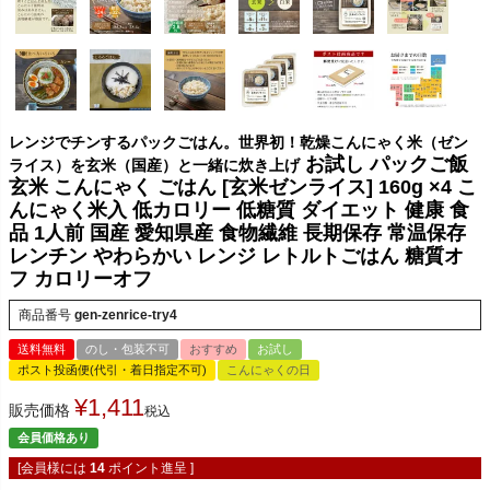
レンジでチンするパックごはん。世界初！乾燥こんにゃく米（ゼン
お試し パックご飯
ライス）を玄米（国産）と一緒に炊き上げ
玄米 こんにゃく ごはん [玄米ゼンライス] 160g ×4 こ
んにゃく米入 低カロリー 低糖質 ダイエット 健康 食
品 1人前 国産 愛知県産 食物繊維 長期保存 常温保存
レンチン やわらかい レンジ レトルトごはん 糖質オ
フ カロリーオフ
商品番号
gen-zenrice-try4
送料無料
のし・包装不可
おすすめ
お試し
ポスト投函便(代引・着日指定不可)
こんにゃくの日
¥
1,411
販売価格
税込
会員価格あり
[会員様には
14
ポイント進呈 ]