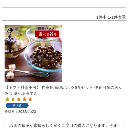
1
件中
1
-
1
件表示
【ギフト対応不可】 自家用 簡易パック8食セット 伊豆河童のあん
みつ 選べる豆てん
購入者
投稿日
2022/11/23
心太の食感が素晴らしく良く２度目の購入になります。今ま