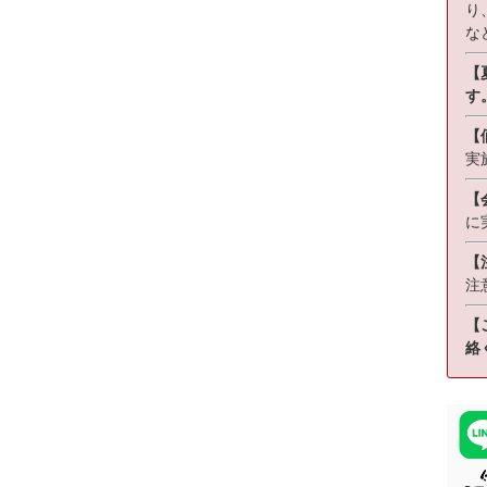
り
な
【夏
す
【
実
【
に
【
注
【
絡