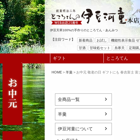
伊豆天草100%の手作りのところてん・あんみつ
【注目ワード】
新着商品
お試し
機能性表示食品 
甘酒
甘味処セット
糸寒天
定期購
ギフト
ところてん
HOME
羊羹
お中元 敬老の日 ギフトにも 春吉富士 富
全商品一覧
羊羹
伊豆河童について