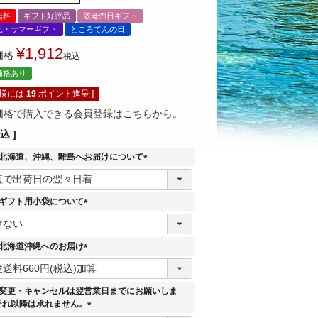
無料
ギフト好評品
敬老の日ギフト
元・サマーギフト
ところてんの日
¥
1,912
価格
税込
価格あり
員様には
19
ポイント進呈 ]
価格で購入できる会員登録はこちらから。
込
】北海道、沖縄、離島へお届けについて
(
必
須
】ギフト用小袋について
)
(
必
須
】北海道沖縄へのお届け
)
(
必
須
】変更・キャンセルは翌営業日までにお願いしま
)
それ以降は承れません。