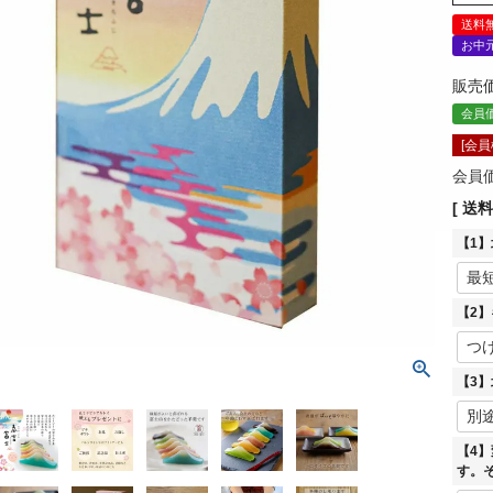
送料
お中
販売
会員
[会
会員
送料
【1
【2
【3
【4
す。