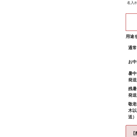
名入
用途
通常
お中
暑中
発送
残暑
発送
敬老
木以
送）
【