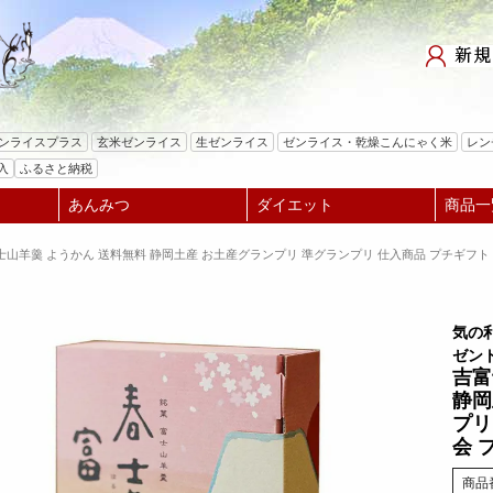
検索
ゼンライスプラス
玄米ゼンライス
生ゼンライス
ゼンライス・乾燥こんにゃく米
レン
入
ふるさと納税
あんみつ
ダイエット
商品一
士山羊羹 ようかん 送料無料 静岡土産 お土産グランプリ 準グランプリ 仕入商品 プチギフト
気の
ゼン
吉富
静岡
プリ
会 
商品