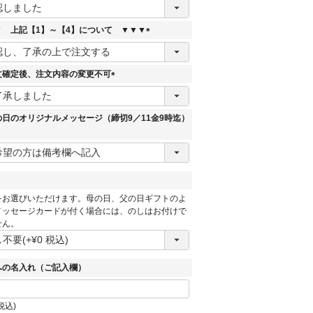
(
必
須
▼ 上記【1】～【4】について ▼▼▼
)
(
必
須
文確定後、注文内容の変更不可
)
(
必
須
の日のオリジナルメッセージ（締切9／11金9時迄）
)
をお選びいただけます。母の日、父の日ギフトのよ
必
メッセージカードが付く場合には、のしはお付けで
須
せん。
への名入れ（ご記入欄）
税込