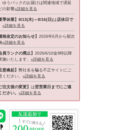
、ゆうパックのお届けは関連地域で遅延
どの影響
»詳細を見る
季休業】8/13(木)～8/16(日)
は
店休日で
。
»詳細を見る
価格改定のお知らせ】
2026年6月から順次
施
»詳細を見る
会員ランクの廃止】
2026/6/10金9時以降
実施いたします。
»詳細を見る
注意喚起】
弊社名を騙る不正サイトにご
意ください。
»詳細を見る
ご注文後の変更】
は
翌営業日までにご連
ください。
»詳細を見る