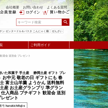
会社概要
お問い合わせ
よくある質問
チン ゼンヌードル＆パスタ こんにゃく麺
ぜんざい
覧
ご利用ガイド
 歓迎会 送別会 プレゼント
利いた和菓子 手土産 静岡土産 ギフト プレ
お中元 敬老の日 ギフトにも 春
ト
士 富士山羊羹 ようかん 送料無料
土産 お土産グランプリ 準グラン
 仕入商品 プチギフト 歓迎会 送別
プレゼント
番号
harukichifuji-s