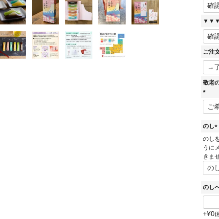
▼▼
ご注
敬老
(
必
須
のし
)
(
のし
うに
きま
)
のし
+
¥
0