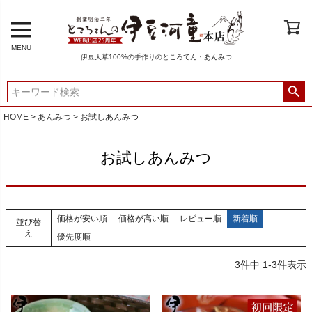
MENU
伊豆天草100%の手作りのところてん・あんみつ
HOME
あんみつ
お試しあんみつ
お試しあんみつ
価格が安い順
価格が高い順
レビュー順
新着順
並び替
え
優先度順
3
件中
1
-
3
件表示