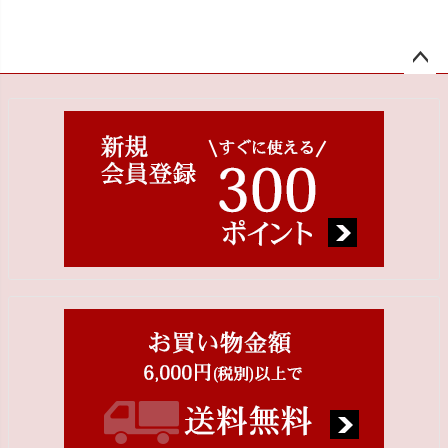
ペー
ジト
ップ
へ