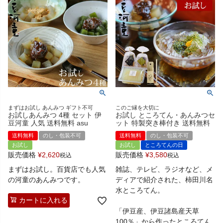
まずはお試し あんみつ ギフト不可
このご縁を大切に
お試しあんみつ 4種 セット 伊
お試し ところてん・あんみつセ
豆河童 人気 送料無料 asu
ット 特製突き棒付き 送料無料
送料無料
のし・包装不可
送料無料
のし・包装不可
お試し
お試し
ところてんの日
販売価格
¥
2,620
販売価格
¥
3,580
税込
税込
まずはお試し。百貨店でも人気
雑誌、テレビ、ラジオなど、メ
の河童のあんみつです。
ディアで紹介された、柿田川名
水ところてん。
カートに入れる
「伊豆産、伊豆諸島産天草
100％」から作ったところてん