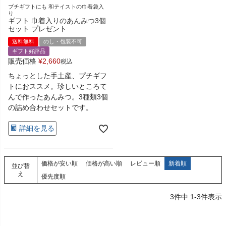
プチギフトにも 和テイストの巾着袋入
り
ギフト 巾着入りのあんみつ3個
セット プレゼント
送料無料
のし・包装不可
ギフト好評品
販売価格
¥
2,660
税込
ちょっとした手土産、プチギフ
トにおススメ。珍しいところて
んで作ったあんみつ。3種類3個
の詰め合わせセットです。
詳細を見る
価格が安い順
価格が高い順
レビュー順
新着順
並び替
え
優先度順
3
件中
1
-
3
件表示