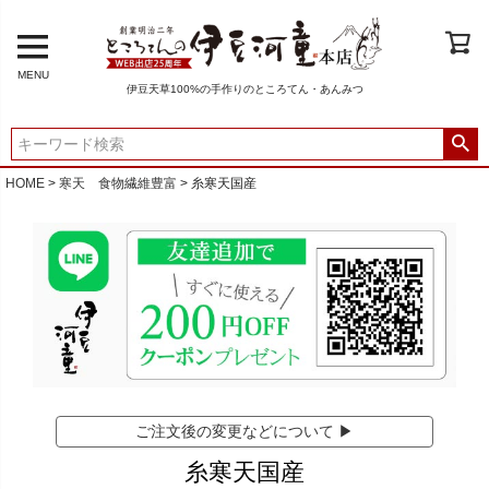
MENU
伊豆天草100%の手作りのところてん・あんみつ
HOME
寒天 食物繊維豊富
糸寒天国産
ご注文後の変更などについて ▶
糸寒天国産