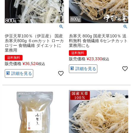
伊豆天草100％（伊豆産） 国産
糸寒天 800g 国産天草100％ 送
糸寒天800g ６cmカット ローカ
料無料 食物繊維 6センチカット
ロリー 食物繊維 ダイエットに
業務用にも
業務用
送料無料
送料無料
販売価格
¥
23,330
税込
販売価格
¥
36,524
税込
詳細を見る
詳細を見る