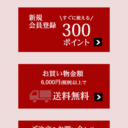
ジト
ップ
へ