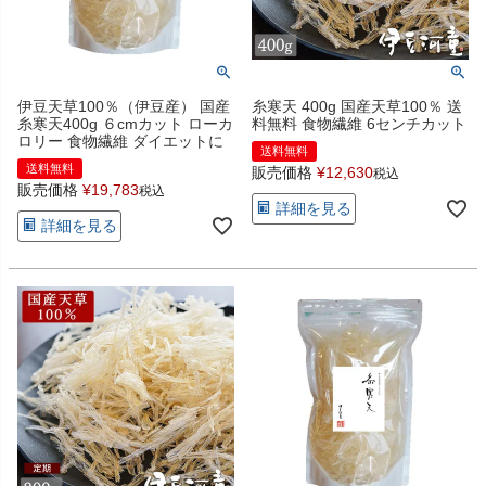
伊豆天草100％（伊豆産） 国産
糸寒天 400g 国産天草100％ 送
糸寒天400g ６cmカット ローカ
料無料 食物繊維 6センチカット
ロリー 食物繊維 ダイエットに
送料無料
送料無料
販売価格
¥
12,630
税込
販売価格
¥
19,783
税込
詳細を見る
詳細を見る