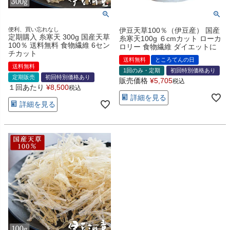
便利、買い忘れなし
伊豆天草100％（伊豆産） 国産
定期購入 糸寒天 300g 国産天草
糸寒天100g ６cmカット ローカ
100％ 送料無料 食物繊維 6セン
ロリー 食物繊維 ダイエットに
チカット
送料無料
ところてんの日
送料無料
1回のみ・定期
初回特別価格あり
定期販売
初回特別価格あり
販売価格
¥
5,705
税込
１回あたり
¥
8,500
税込
詳細を見る
詳細を見る