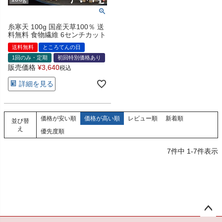
糸寒天 100g 国産天草100％ 送
料無料 食物繊維 6センチカット
送料無料
ところてんの日
1回のみ・定期
初回特別価格あり
販売価格
¥
3,640
税込
詳細を見る
価格が安い順
価格が高い順
レビュー順
新着順
並び替
え
優先度順
7
件中
1
-
7
件表示
ペー