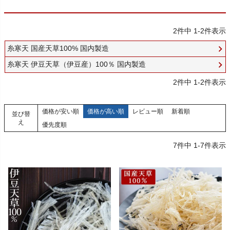
2
件中
1
-
2
件表示
糸寒天 国産天草100% 国内製造
糸寒天 伊豆天草（伊豆産）100％ 国内製造
2
件中
1
-
2
件表示
価格が安い順
価格が高い順
レビュー順
新着順
並び替
え
優先度順
7
件中
1
-
7
件表示