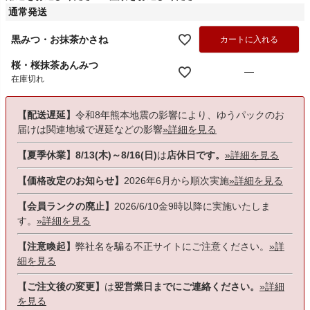
通常発送
黒みつ・お抹茶かさね
カートに入れる
桜・桜抹茶あんみつ
—
在庫切れ
【配送遅延】
令和8年熊本地震の影響により、ゆうパックのお
届けは関連地域で遅延などの影響
»詳細を見る
【夏季休業】8/13(木)～8/16(日)
は
店休日です。
»詳細を見る
【価格改定のお知らせ】
2026年6月から順次実施
»詳細を見る
【会員ランクの廃止】
2026/6/10金9時以降に実施いたしま
す。
»詳細を見る
【注意喚起】
弊社名を騙る不正サイトにご注意ください。
»詳
細を見る
【ご注文後の変更】
は
翌営業日までにご連絡ください。
»詳細
を見る