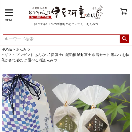
MENU
伊豆天草100%の手作りのところてん・あんみつ
HOME
あんみつ
ギフト プレゼント あんみつ2個 富士山琥珀糖 琥珀富士 巾着セット 黒みつ お抹
茶かさね 春だけ 選べる 桜あんみつ