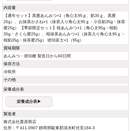
内容量
【通年セット】黒蜜あんみつ×1（角心太95ｇ、餡35ｇ、黒蜜
25g）、お抹茶かさね×1（抹茶入り角心太95ｇ・小豆餡35g・抹茶
蜜25g） 【季節限定セット】桜あんみつ×1（角心太95g・桜餡
35g・さくら蜜25g）、桜抹茶あんみつ×1（抹茶入り角心太95ｇ・
桜餡35g・抹茶蜜25g） 琥珀富士×1（95g）
賞味期限
あんみつ・琥珀糖 製造日から60日間
保存方法
冷暗所
その他
栄養成分表
栄養成分表▶
製造者
株式会社栗原商店
住所：〒411-0907 静岡県駿東郡清水町伏見184-3