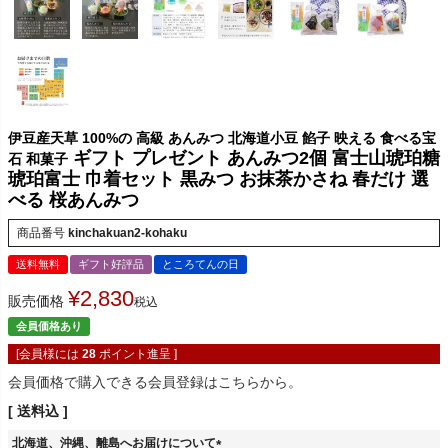
伊豆産天草 100%の 高級 あんみつ 北海道小豆 餡子 映える 食べる宝
ギフト プレゼント あんみつ2個 富士山琥珀糖
石 和菓子
琥珀富士 巾着セット 黒みつ お抹茶かさね 春だけ 選
べる 桜あんみつ
商品番号
kinchakuan2-kohaku
送料無料
ギフト好評品
ところてんの日
¥
2,830
販売価格
税込
会員価格あり
[会員様には
28
ポイント進呈 ]
会員価格で購入できる会員登録はこちらから。
送料込
北海道、沖縄、離島へお届けについて