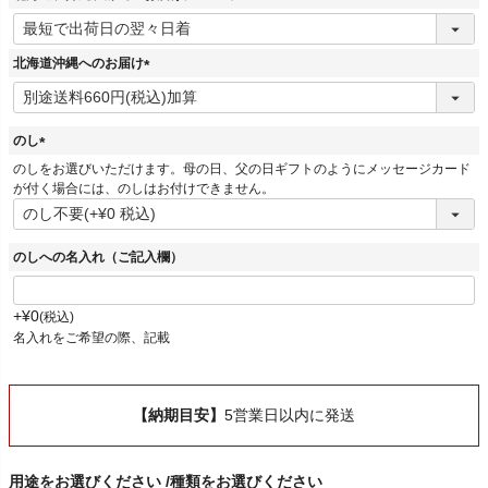
(
必
須
北海道沖縄へのお届け
)
(
必
須
のし
)
(
のしをお選びいただけます。母の日、父の日ギフトのようにメッセージカード
必
が付く場合には、のしはお付けできません。
須
)
のしへの名入れ（ご記入欄）
+
¥
0
税込
名入れをご希望の際、記載
【納期目安】
5営業日以内に発送
用途をお選びください
種類をお選びください