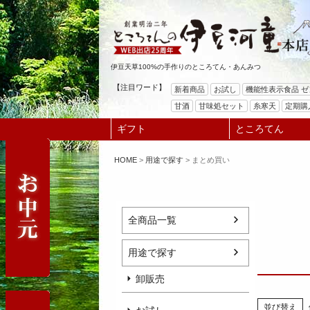
伊豆天草100%の手作りのところてん・あんみつ
【注目ワード】
新着商品
お試し
機能性表示食品 
甘酒
甘味処セット
糸寒天
定期購
ギフト
ところてん
HOME
用途で探す
まとめ買い
全商品一覧
用途で探す
卸販売
並び替え