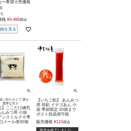
カー希望小売価格
00
ろ
価格
¥
3,465
税込
細を見る
使い切りタイプ 豊か
【いちご餡】 あんみつ
、濃厚な甘さ
用 苺餡 イチゴあん 小
乳】ここだけ練乳
袋 季節限定 20個まで
あんみつ用 小袋
ポスト投函便可能
デンスミルク※季
定(メール便30個
販売価格
¥
121
税込
販売を終了しました。