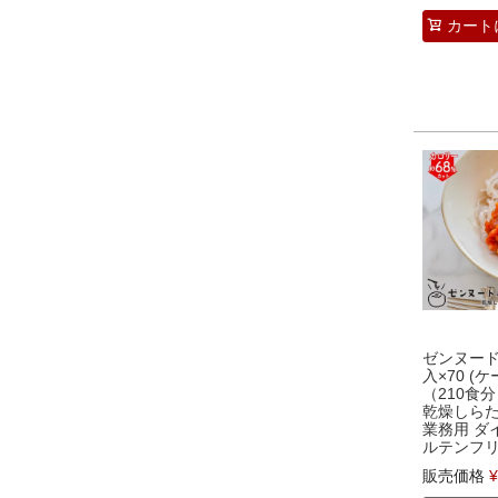
カート
ゼンヌードル
入×70 (
（210食分）
乾燥しらた
業務用 ダ
ルテンフ
販売価格
¥