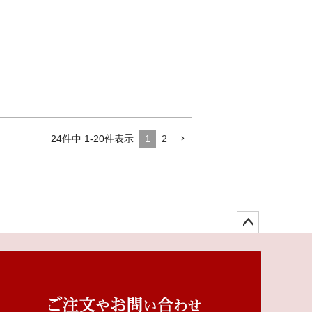
24
件中
1
-
20
件表示
1
2
ペー
ジト
ップ
へ