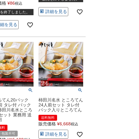
価格
¥
86
税込
詳細を見る
を終了しました。
細を見る
ろてん20パック
柿田川名水 ところてん
前 タレ付 パック
24人前セット タレ付
柿田川名水ところ
パック入りところてん
セット 業務用 送
送料無料
用
販売価格
¥
6,668
税込
無料
・包装不可
詳細を見る