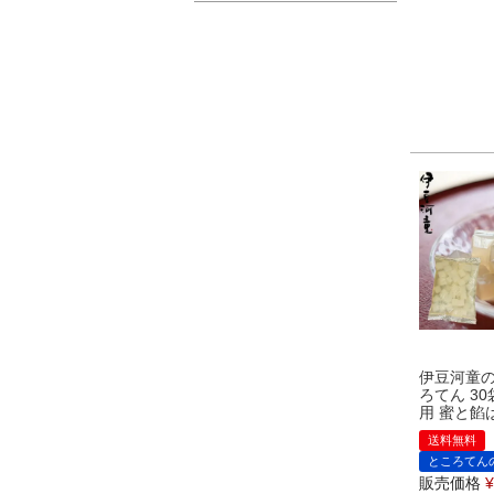
伊豆河童の
ろてん 30
用 蜜と餡
送料無料
ところてん
販売価格
¥