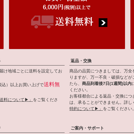
料
返品・交換
届け地域ごとに送料を設定してお
商品の品質につきましては、万全
りますが、万一不良・破損などが
たら、
商品到着後7日(1週間)以内
送料無
円（税込）以上お買い上げで
ください。
お客様都合による返品・交換につ
送料について▶」
をご覧くださ
は、承ることができません。詳し
特約について▶」
をご覧ください
ジ
ご案内・サポート