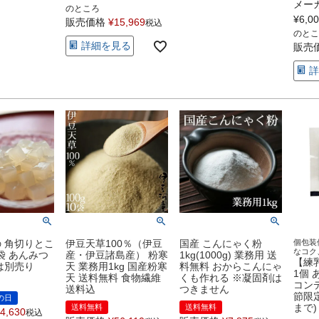
メー
のところ
¥
6,0
販売価格
¥
15,969
税込
のとこ
詳細を見る
販売
詳
 角切りとこ
伊豆天草100％（伊豆
国産 こんにゃく粉
個包装
なコク
袋 あんみつ
産・伊豆諸島産） 粉寒
1kg(1000g) 業務用 送
【練
は別売り
天 業務用1kg 国産粉寒
料無料 おからこんにゃ
1個 
天 送料無料 食物繊維
くも作れる ※凝固剤は
コン
送料込
つきません
節限
の日
まで)
送料無料
送料無料
4,630
税込