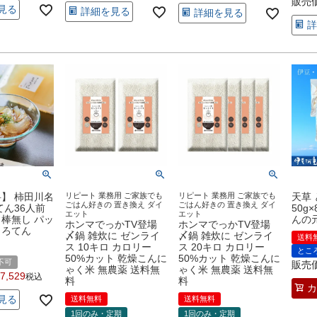
販売
見る
詳細を見る
詳細を見る
詳
】 柿田川名
リピート 業務用 ご家族でも
リピート 業務用 ご家族でも
天草
ごはん好きの 置き換え ダイ
ごはん好きの 置き換え ダイ
てん36人前
50g
エット
エット
棒無し パッ
んの
ホンマでっかTV登場
ホンマでっかTV登場
ころてん
〆鍋 雑炊に ゼンライ
〆鍋 雑炊に ゼンライ
送料
ス 10キロ カロリー
ス 20キロ カロリー
とこ
50%カット 乾燥こんに
50%カット 乾燥こんに
不可
販売
ゃく米 無農薬 送料無
ゃく米 無農薬 送料無
7,529
税込
料
料
カ
見る
送料無料
送料無料
1回のみ・定期
1回のみ・定期