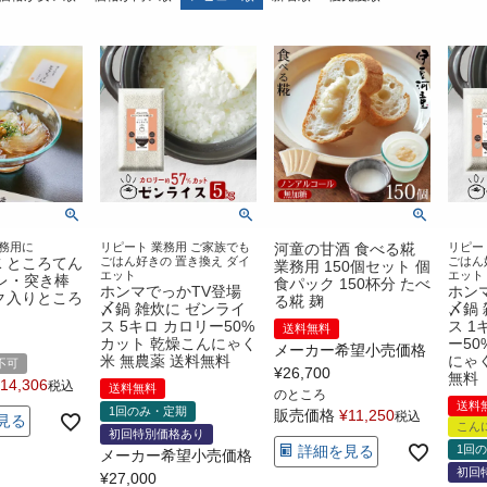
務用に
リピート 業務用 ご家族でも
河童の甘酒 食べる糀
リピート
 ところてん
ごはん好きの 置き換え ダイ
ごはん
業務用 150個セット 個
エット
エット
タレ・突き棒
食パック 150杯分 たべ
ホンマでっかTV登場
ホン
ク入りところ
る糀 麹
〆鍋 雑炊に ゼンライ
〆鍋
ス 5キロ カロリー50%
ス 1
送料無料
カット 乾燥こんにゃく
ー50
メーカー希望小売価格
米 無農薬 送料無料
にゃ
不可
¥
26,700
無料
14,306
税込
送料無料
のところ
送料
1回のみ・定期
販売価格
¥
11,250
税込
見る
こん
初回特別価格あり
詳細を見る
1回
メーカー希望小売価格
初回
¥
27,000