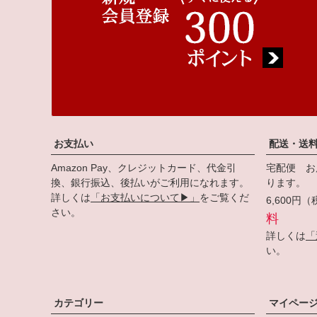
お支払い
配送・送
Amazon Pay、クレジットカード、代金引
宅配便 お
換、銀行振込、後払いがご利用になれます。
ります。
詳しくは
「お支払いについて▶」
をご覧くだ
6,600
さい。
料
詳しくは
「
い。
カテゴリー
マイペー