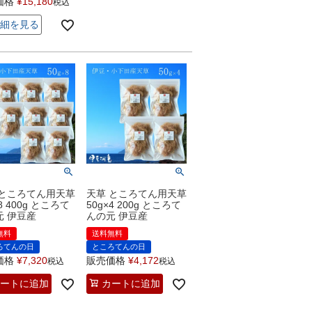
価格
¥
15,180
税込
細を見る
 ところてん用天草
天草 ところてん用天草
×8 400g ところて
50g×4 200g ところて
元 伊豆産
んの元 伊豆産
無料
送料無料
ろてんの日
ところてんの日
価格
¥
7,320
販売価格
¥
4,172
税込
税込
ートに追加
カートに追加