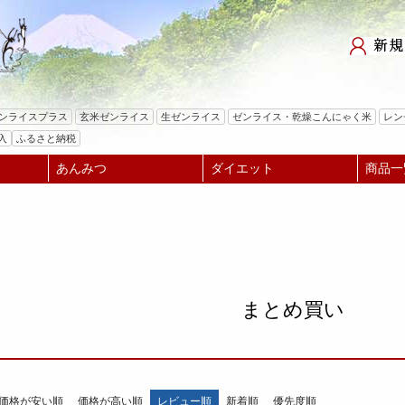
検索
ゼンライスプラス
玄米ゼンライス
生ゼンライス
ゼンライス・乾燥こんにゃく米
レン
入
ふるさと納税
あんみつ
ダイエット
商品一
まとめ買い
価格が安い順
価格が高い順
レビュー順
新着順
優先度順