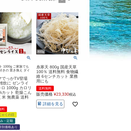
 1000g ご家族でも
糸寒天 800g 国産天草
好きの 置き換え ダイ
100％ 送料無料 食物繊
維 6センチカット 業務
マでっかTV登場
用にも
 雑炊に ゼンライ
キロ 1000g カロリ
送料無料
%カット 乾燥こん
販売価格
¥
23,330
税込
く米 無農薬 送料
詳細を見る
無料
にゃくの日
のみ・定期
特別価格あり