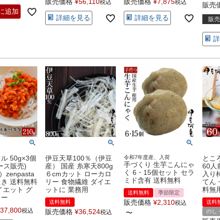
販売価格
¥
56,110
販売価格
¥
7,875
税込
税込
販売
に追加
詳細を見る
詳細を見る
販売
詳
 50g×3個
伊豆天草100％（伊豆
令和7年度産、入荷
とこ
手づくり 生芋こんにゃ
ケース販売)
産） 国産 糸寒天800g
60人
く 6・15個セット セラ
zenpasta
６cmカット ローカロ
入り
ミド含有 送料無料
き 送料無料
リー 食物繊維 ダイエ
てん 
イエット グ
ットに 業務用
料無
送料無料
季節限定
リー
販売価格
¥
2,310
送料無料
送料
税込
37,800
税込
販売価格
¥
36,524
のし
税込
〜