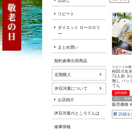
お試し
リピート
ダイエット ローカロリ
ー
まとめ買い
契約倉庫出荷商品
リピートや業
柿田川名水
定期購入
72人前 
無し パッ
てん
伊豆河童について
送料無料
のし・包装
お店紹介
販売価格
¥
伊豆河童のところてんは
詳細を
催事情報