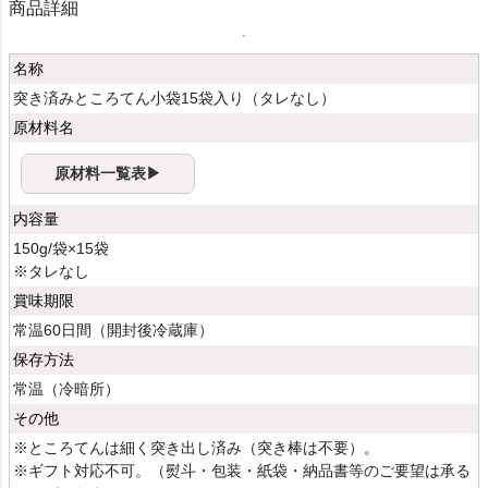
商品詳細
名称
突き済みところてん小袋15袋入り（タレなし）
原材料名
原材料一覧表▶
内容量
150g/袋×15袋
※タレなし
賞味期限
常温60日間（開封後冷蔵庫）
保存方法
常温（冷暗所）
その他
※ところてんは細く突き出し済み（突き棒は不要）。
※ギフト対応不可。（熨斗・包装・紙袋・納品書等のご要望は承る