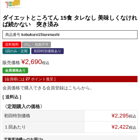
ダイエットところてん 15食 タレなし 美味しくなけれ
ば続かない 突き済み
商品番号
kobukuro15tarenashi
送料無料
のし・包装不可
1回のみ・定期
初回特別価格あり
¥
2,690
販売価格
税込
会員価格あり
[会員様には
27
ポイント進呈 ]
会員価格で購入できる会員登録はこちらから。
送料込
¥
2,295
初回特別価格
税込
¥
2,422
１回あたり
税込
北海道沖縄へのお届け