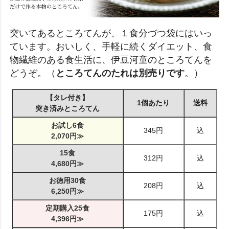
突いてあるところてんが、１食分づつ袋にはいっ
ています。おいしく、手軽に続くダイエット、食
物繊維のある食生活に、伊豆河童のところてんを
どうぞ。（
ところてんのたれは別売りです
。）
【タレ付き】
1個あたり
送料
突き済みところてん
お試し6食
345円
込
2,070円≫
15食
312円
込
4,680円≫
お徳用30食
208円
込
6,250円≫
定期購入25食
175円
込
4,396円≫