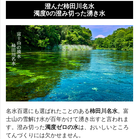
澄んだ柿田川名水
濁度0の澄み切った湧き水
名水百選にも選ばれたことのある
柿田川名水
。富
士山の雪解け水が百年かけて湧き出すと言われま
す。澄み切った
濁度ゼロの水
は、おいしいところ
てんづくりには欠かせません。