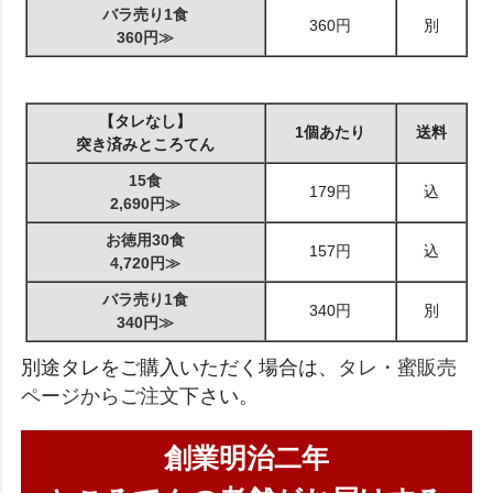
バラ売り1食
360円
別
360円≫
【タレなし】
1個あたり
送料
突き済みところてん
15食
179円
込
2,690円≫
お徳用30食
157円
込
4,720円≫
バラ売り1食
340円
別
340円≫
別途タレをご購入いただく場合は、
タレ・蜜販売
ページからご注文
下さい。
創業明治二年