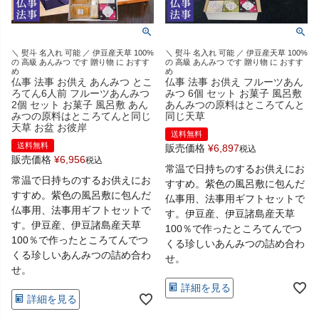
＼ 熨斗 名入れ 可能 ／ 伊豆産天草 100%
＼ 熨斗 名入れ 可能 ／ 伊豆産天草 100%
の 高級 あんみつ です 贈り物 に おすす
の 高級 あんみつ です 贈り物 に おすす
め
め
仏事 法事 お供え あんみつ とこ
仏事 法事 お供え フルーツあん
ろてん6人前 フルーツあんみつ
みつ 6個 セット お菓子 風呂敷
2個 セット お菓子 風呂敷 あん
あんみつの原料はところてんと
みつの原料はところてんと同じ
同じ天草
天草 お盆 お彼岸
送料無料
送料無料
販売価格
¥
6,897
税込
販売価格
¥
6,956
税込
常温で日持ちのするお供えにお
常温で日持ちのするお供えにお
すすめ。紫色の風呂敷に包んだ
すすめ。紫色の風呂敷に包んだ
仏事用、法事用ギフトセットで
仏事用、法事用ギフトセットで
す。伊豆産、伊豆諸島産天草
す。伊豆産、伊豆諸島産天草
100％で作ったところてんでつ
100％で作ったところてんでつ
くる珍しいあんみつの詰め合わ
くる珍しいあんみつの詰め合わ
せ。
せ。
詳細を見る
詳細を見る