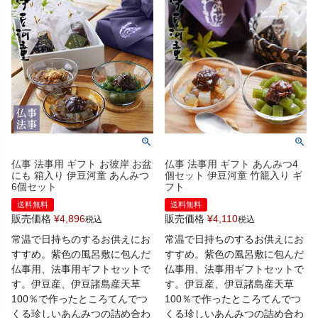
仏事 法事用 ギフト お彼岸 お盆
仏事 法事用 ギフト あんみつ4
にも 箱入り 伊豆河童 あんみつ
個セット 伊豆河童 竹籠入り ギ
6個セット
フト
送料無料
送料無料
販売価格
¥
4,896
販売価格
¥
4,110
税込
税込
常温で日持ちのするお供えにお
常温で日持ちのするお供えにお
すすめ。紫色の風呂敷に包んだ
すすめ。紫色の風呂敷に包んだ
仏事用、法事用ギフトセットで
仏事用、法事用ギフトセットで
す。伊豆産、伊豆諸島産天草
す。伊豆産、伊豆諸島産天草
100％で作ったところてんでつ
100％で作ったところてんでつ
くる珍しいあんみつの詰め合わ
くる珍しいあんみつの詰め合わ