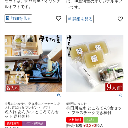
セットは、伊豆河童のオリジナ
は、伊豆河童のオリジナルギフ
ルギフトです。
トです。
詳細を見る
詳細を見る
世界に1つだけ。突き棒にメッセージ 名
9種類のタレ付
入れ 喜ばれる プレゼント ギフト
柿田川名水 ところてん9食セッ
名入れ あんみつ ところてんセ
ト プラスチック突き棒付
ット 送料無料
送料無料
お試し
送料無料
ギフト好評品
販売価格
¥
3,290
税込