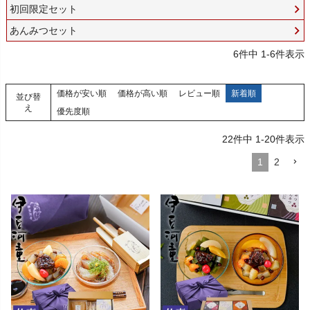
初回限定セット
あんみつセット
6
件中
1
-
6
件表示
価格が安い順
価格が高い順
レビュー順
新着順
並び替
え
優先度順
22
件中
1
-
20
件表示
1
2