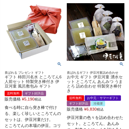
喜ばれる プレゼント ギフト
喜ばれるギフト 伊豆河童詰め合わせ
ギフト 柿田川名水 ところてん6
お中元 ギフト 伊豆河童 湧水セ
人前セット 特製突き棒付き 伊
ット ところてん あんみつ うま
豆河童 風呂敷包み ギフト
とろ 詰め合わせ 特製突き棒付
き
送料無料
ギフト好評品
送料無料
お中元・サマーギフト
販売価格
¥
5,190
税込
ギフト好評品
冷蔵便
食べる時に自ら突き棒で付け
販売価格
¥
6,830
税込
る、楽しく珍しいところてんの
伊豆河童の色々を詰め合わせた
セットは、伊豆河童だけ。
セット。ところてん、あんみ
ところてんの本場の伊豆。コリ