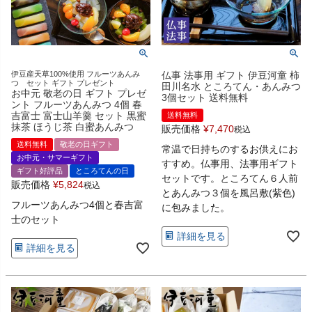
伊豆産天草100%使用 フルーツあんみ
仏事 法事用 ギフト 伊豆河童 柿
つ セット ギフト プレゼント
田川名水 ところてん・あんみつ
お中元 敬老の日 ギフト プレゼ
3個セット 送料無料
ント フルーツあんみつ 4個 春
吉富士 富士山羊羹 セット 黒蜜
送料無料
抹茶 ほうじ茶 白蜜あんみつ
販売価格
¥
7,470
税込
送料無料
敬老の日ギフト
常温で日持ちのするお供えにお
お中元・サマーギフト
すすめ。仏事用、法事用ギフト
ギフト好評品
ところてんの日
セットです。ところてん６人前
販売価格
¥
5,824
税込
とあんみつ３個を風呂敷(紫色)
フルーツあんみつ4個と春吉富
に包みました。
士のセット
詳細を見る
詳細を見る