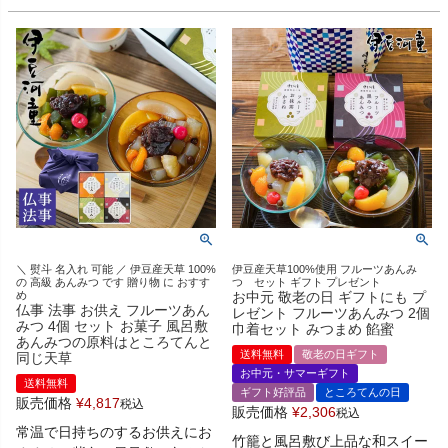
＼ 熨斗 名入れ 可能 ／ 伊豆産天草 100%
伊豆産天草100%使用 フルーツあんみ
の 高級 あんみつ です 贈り物 に おすす
つ セット ギフト プレゼント
め
お中元 敬老の日 ギフトにも プ
仏事 法事 お供え フルーツあん
レゼント フルーツあんみつ 2個
みつ 4個 セット お菓子 風呂敷
巾着セット みつまめ 餡蜜
あんみつの原料はところてんと
送料無料
敬老の日ギフト
同じ天草
お中元・サマーギフト
送料無料
ギフト好評品
ところてんの日
販売価格
¥
4,817
税込
販売価格
¥
2,306
税込
常温で日持ちのするお供えにお
竹籠と風呂敷び上品な和スイー