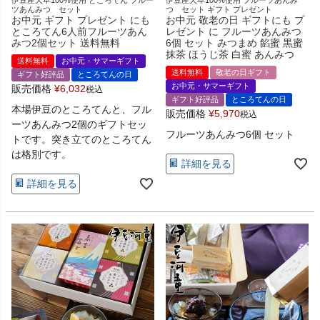
ツあんみつ セット
つ セット ギフト プレゼント
お中元 ギフト プレゼント にも
お中元 敬老の日 ギフトにも プ
ところてん6人前フルーツあん
レゼント に フルーツあんみつ
みつ2個セット 送料無料
6個 セット みつまめ 餡蜜 黒蜜
抹茶 ほうじ茶 白蜜 あんみつ
送料無料
お中元・サマーギフト
送料無料
敬老の日ギフト
ギフト好評品
ところてんの日
お中元・サマーギフト
販売価格
¥
6,032
税込
ギフト好評品
ところてんの日
本場伊豆のところてんと、フル
販売価格
¥
5,970
税込
ーツあんみつ2個のギフトセッ
フルーツあんみつ6個 セット
トです。突き立てのところてん
は格別です。
詳細を見る
詳細を見る