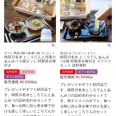
ギフト 季節の贈り物 贈り物 プレゼント
喜ばれる プレゼント ギフト
柿田川名水 ところてんと河童の
柿田川名水 ところてん あんみ
あんみつ３個セット 特製突き棒
つ2個 特製突き棒付き スイーツ
付き
セット 送料無料
送料無料
おすすめ
送料無料
ギフト好評品
販売価格
¥
5,900
ギフト好評品
税込
販売価格
¥
6,500
税込
プレゼントやギフト好評品で
プレゼントやギフト好評品で
す。柿田川名水ところてんとあ
す。柿田川名水ところてんとあ
んみつの詰め合わせセットで
んみつの詰め合わせセットで
す。和テイストのギフト。食べ
す。食べる時に自ら突き棒で付
る時に自ら突き棒で付ける楽し
ける楽しく珍しいところてんの
く珍しいところてんのセット