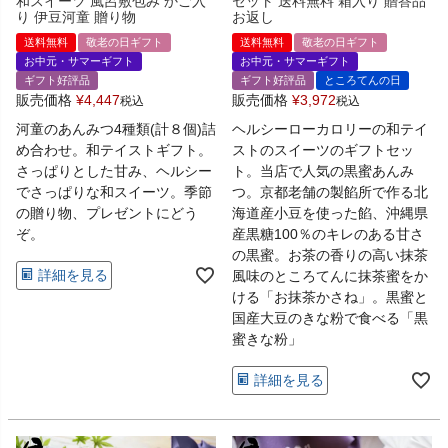
和スイーツ 風呂敷包み かご入
セット 送料無料 箱入り 贈答品
り 伊豆河童 贈り物
お返し
送料無料
敬老の日ギフト
送料無料
敬老の日ギフト
お中元・サマーギフト
お中元・サマーギフト
ギフト好評品
ギフト好評品
ところてんの日
販売価格
¥
4,447
販売価格
¥
3,972
税込
税込
河童のあんみつ4種類(計８個)詰
ヘルシーローカロリーの和テイ
め合わせ。和テイストギフト。
ストのスイーツのギフトセッ
さっぱりとした甘み、ヘルシー
ト。当店で人気の黒蜜あんみ
でさっぱりな和スイーツ。季節
つ。京都老舗の製餡所で作る北
の贈り物、プレゼントにどう
海道産小豆を使った餡、沖縄県
ぞ。
産黒糖100％のキレのある甘さ
の黒蜜。お茶の香りの高い抹茶
詳細を見る
風味のところてんに抹茶蜜をか
ける「お抹茶かさね」。黒蜜と
国産大豆のきな粉で食べる「黒
蜜きな粉」
詳細を見る