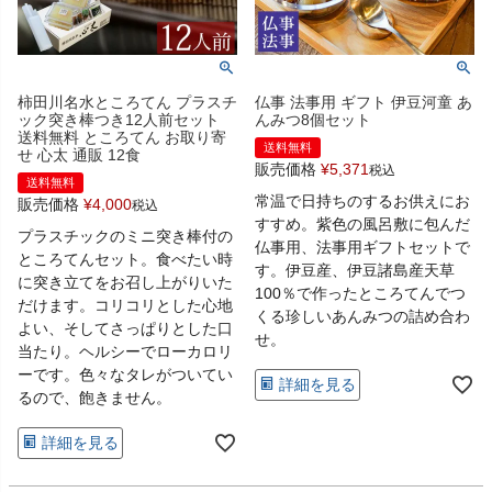
柿田川名水ところてん プラスチ
仏事 法事用 ギフト 伊豆河童 あ
ック突き棒つき12人前セット
んみつ8個セット
送料無料 ところてん お取り寄
送料無料
せ 心太 通販 12食
販売価格
¥
5,371
税込
送料無料
常温で日持ちのするお供えにお
販売価格
¥
4,000
税込
すすめ。紫色の風呂敷に包んだ
プラスチックのミニ突き棒付の
仏事用、法事用ギフトセットで
ところてんセット。食べたい時
す。伊豆産、伊豆諸島産天草
に突き立てをお召し上がりいた
100％で作ったところてんでつ
だけます。コリコリとした心地
くる珍しいあんみつの詰め合わ
よい、そしてさっぱりとした口
せ。
当たり。ヘルシーでローカロリ
ーです。色々なタレがついてい
詳細を見る
るので、飽きません。
詳細を見る