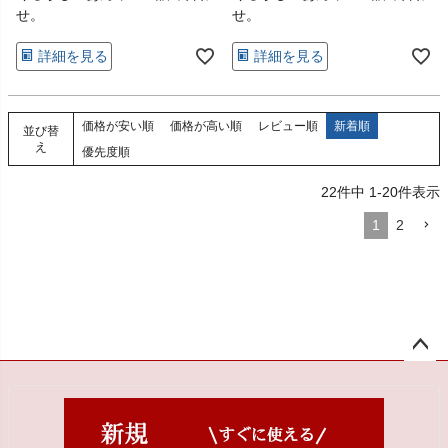
せ。
せ。
詳細を見る
詳細を見る
価格が安い順
価格が高い順
レビュー順
新着順
並び替
え
優先度順
22
件中
1
-
20
件表示
1
2
ペー
ジト
ップ
へ