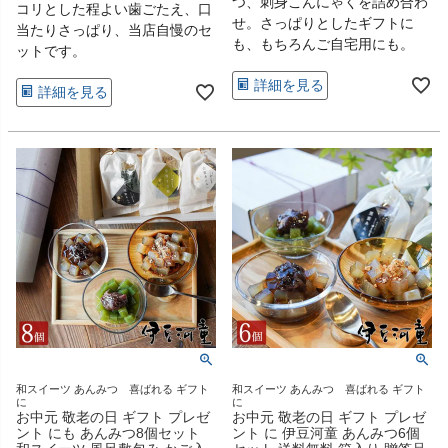
つ、刺身こんにゃくを詰め合わ
コリとした程よい歯ごたえ、口
せ。さっぱりとしたギフトに
当たりさっぱり、当店自慢のセ
も、もちろんご自宅用にも。
ットです。
詳細を見る
詳細を見る
和スイーツ あんみつ 喜ばれる ギフト
和スイーツ あんみつ 喜ばれる ギフト
に
に
お中元 敬老の日 ギフト プレゼ
お中元 敬老の日 ギフト プレゼ
ント にも あんみつ8個セット
ント に 伊豆河童 あんみつ6個