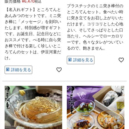
販売価格
¥
6,470
税込
プラスチックのミニ突き棒付の
【名入れギフト】ところてんと
ところてんセット。食べたい時
あんみつのセットです。ミニ突
に突き立てをお召し上がりいた
き棒に「メッセージ」を刻印い
だけます。コリコリとした心地
たします。特別感が増すギフト
よい、そしてさっぱりとした口
です。お誕生日、記念日などに
当たり。ヘルシーでローカロリ
おススメです。べる時に自ら突
ーです。色々なタレがついてい
き棒で付ける楽しく珍しいとこ
るので、飽きません。
ろてんのセットは、伊豆河童だ
け。
詳細を見る
詳細を見る