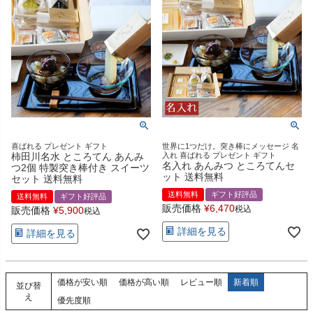
喜ばれる プレゼント ギフト
世界に1つだけ。突き棒にメッセージ 名
柿田川名水 ところてん あんみ
入れ 喜ばれる プレゼント ギフト
名入れ あんみつ ところてんセ
つ2個 特製突き棒付き スイーツ
ット 送料無料
セット 送料無料
送料無料
ギフト好評品
送料無料
ギフト好評品
販売価格
¥
6,470
税込
販売価格
¥
5,900
税込
詳細を見る
詳細を見る
価格が安い順
価格が高い順
レビュー順
新着順
並び替
え
優先度順