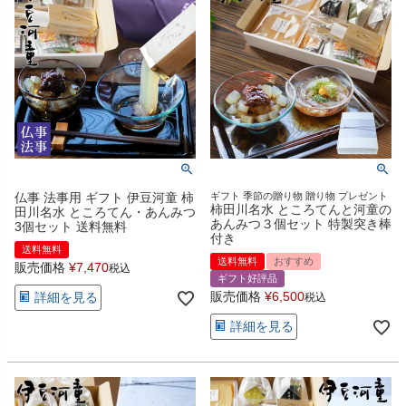
仏事 法事用 ギフト 伊豆河童 柿
ギフト 季節の贈り物 贈り物 プレゼント
柿田川名水 ところてんと河童の
田川名水 ところてん・あんみつ
あんみつ３個セット 特製突き棒
3個セット 送料無料
付き
送料無料
送料無料
おすすめ
販売価格
¥
7,470
税込
ギフト好評品
販売価格
¥
6,500
詳細を見る
税込
詳細を見る