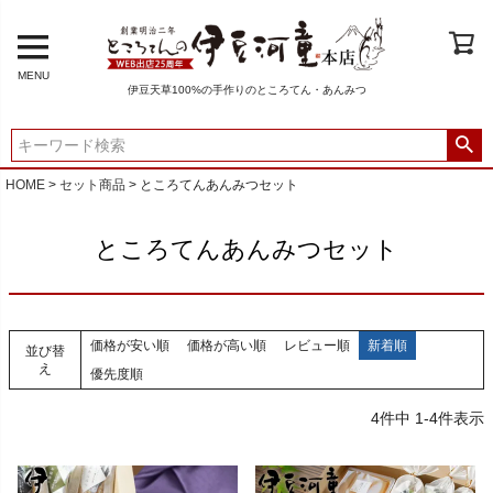
MENU
伊豆天草100%の手作りのところてん・あんみつ
HOME
セット商品
ところてんあんみつセット
ところてんあんみつセット
価格が安い順
価格が高い順
レビュー順
新着順
並び替
え
優先度順
4
件中
1
-
4
件表示