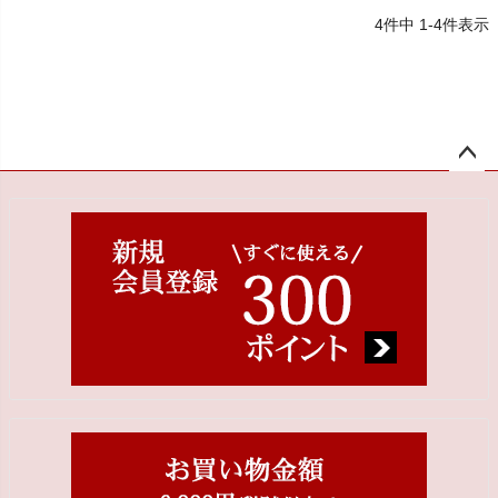
4
件中
1
-
4
件表示
ペー
ジト
ップ
へ