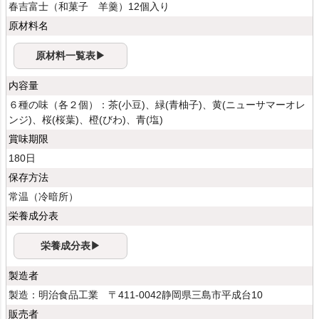
春吉富士（和菓子 羊羹）12個入り
原材料名
原材料一覧表▶
内容量
６種の味（各２個）：茶(小豆)、緑(青柚子)、黄(ニューサマーオレ
ンジ)、桜(桜葉)、橙(びわ)、青(塩)
賞味期限
180日
保存方法
常温（冷暗所）
栄養成分表
栄養成分表▶
製造者
製造：明治食品工業 〒411-0042静岡県三島市平成台10
販売者