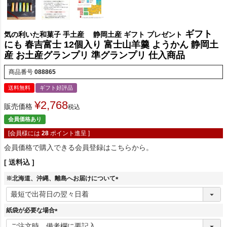
ギフト
気の利いた和菓子 手土産 静岡土産 ギフト プレゼント
にも 春吉富士 12個入り 富士山羊羹 ようかん 静岡土
産 お土産グランプリ 準グランプリ 仕入商品
商品番号
088865
送料無料
ギフト好評品
¥
2,768
販売価格
税込
会員価格あり
[会員様には
28
ポイント進呈 ]
会員価格で購入できる会員登録はこちらから。
送料込
※北海道、沖縄、離島へお届けについて
(
必
須
紙袋が必要な場合
)
(