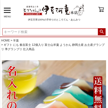
MENU
伊豆天草100%の手作りのところてん・あんみつ
HOME
羊羹
ギフト にも 春吉富士 12個入り 富士山羊羹 ようかん 静岡土産 お土産グランプ
リ 準グランプリ 仕入商品