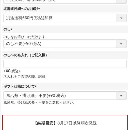
必
須
北海道沖縄へのお届け
)
(
必
須
のし
)
(
のしをお選びいただけます。
必
須
)
のしへの名入れ（ご記入欄）
+
¥
0
税込
名入れをご希望の際、記載
ギフト仕様について
(
必
風呂敷、掛け紙の要・不要をご選択ください。
須
)
【納期目安】
8月17日以降順次発送