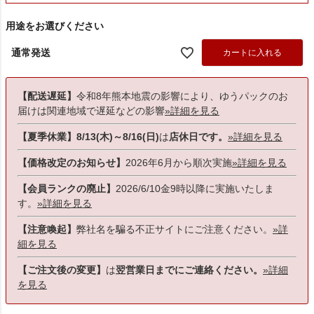
用途をお選びください
通常発送
カートに入れる
【配送遅延】
令和8年熊本地震の影響により、ゆうパックのお
届けは関連地域で遅延などの影響
»詳細を見る
【夏季休業】8/13(木)～8/16(日)
は
店休日です。
»詳細を見る
【価格改定のお知らせ】
2026年6月から順次実施
»詳細を見る
【会員ランクの廃止】
2026/6/10金9時以降に実施いたしま
す。
»詳細を見る
【注意喚起】
弊社名を騙る不正サイトにご注意ください。
»詳
細を見る
【ご注文後の変更】
は
翌営業日までにご連絡ください。
»詳細
を見る