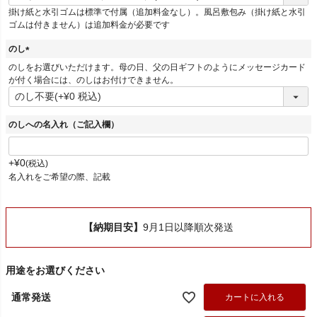
必
掛け紙と水引ゴムは標準で付属（追加料金なし）。風呂敷包み（掛け紙と水引
須
ゴムは付きません）は追加料金が必要です
)
のし
(
のしをお選びいただけます。母の日、父の日ギフトのようにメッセージカード
必
が付く場合には、のしはお付けできません。
須
)
のしへの名入れ（ご記入欄）
+
¥
0
税込
名入れをご希望の際、記載
【納期目安】
9月1日以降順次発送
用途をお選びください
通常発送
カートに入れる