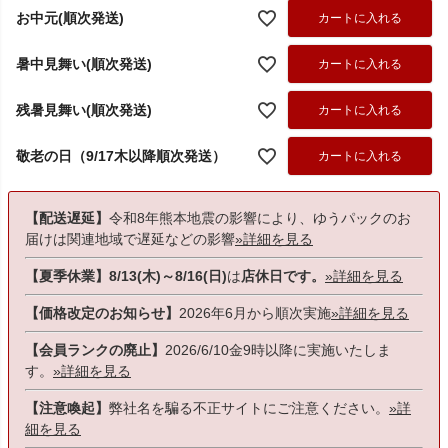
お中元(順次発送)
カートに入れる
暑中見舞い(順次発送)
カートに入れる
残暑見舞い(順次発送)
カートに入れる
敬老の日（9/17木以降順次発送）
カートに入れる
【配送遅延】
令和8年熊本地震の影響により、ゆうパックのお
届けは関連地域で遅延などの影響
»詳細を見る
【夏季休業】8/13(木)～8/16(日)
は
店休日です。
»詳細を見る
【価格改定のお知らせ】
2026年6月から順次実施
»詳細を見る
【会員ランクの廃止】
2026/6/10金9時以降に実施いたしま
す。
»詳細を見る
【注意喚起】
弊社名を騙る不正サイトにご注意ください。
»詳
細を見る