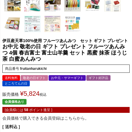
伊豆産天草100%使用 フルーツあんみつ セット ギフト プレゼント
お中元 敬老の日 ギフト プレゼント フルーツあんみ
つ 4個 春吉富士 富士山羊羹 セット 黒蜜 抹茶 ほうじ
茶 白蜜あんみつ
商品番号
fruitanharukichi
送料無料
敬老の日ギフト
お中元・サマーギフト
ギフト好評品
ところてんの日
¥
5,824
販売価格
税込
会員価格あり
[会員様には
58
ポイント進呈 ]
会員価格で購入できる会員登録はこちらから。
送料込