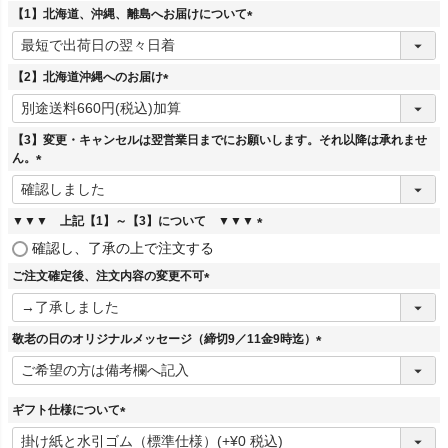
【1】北海道、沖縄、離島へお届けについて
(
必
須
【2】北海道沖縄へのお届け
)
(
必
須
【3】変更・キャンセルは翌営業日までにお願いします。それ以降は承れませ
)
ん。
(
必
須
▼▼▼ 上記【1】～【3】について ▼▼▼
)
(
確認し、了承の上で注文する
必
ご注文確定後、注文内容の変更不可
須
)
(
必
須
敬老の日のオリジナルメッセージ（締切9／11金9時迄）
)
(
必
須
ギフト仕様について
)
(