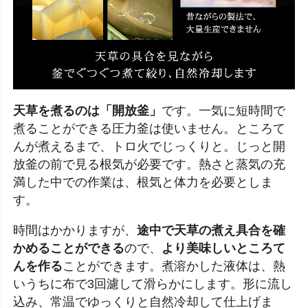
天草を煮るのは「開放釜」
です。一気に短時間で
煮ることができる圧力釜は使いません。ところて
んが煮えるまで、トロ火でじっくりと。じっと開
放釜の前で見る根気が必要です。熱さと蒸気の充
満した中での作業は、根気と体力を必要としま
す。
時間はかかりますが、
途中で天草の煮え具合を確
かめることができる
ので、
より美味しいところて
んを作る
ことができます。煮溶かした液体は、熱
いうちに布で3回濾して滑らかにします。形に流し
込み、常温でゆっくりと自然冷却して仕上げま