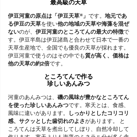
最高級の天草
伊豆河童の原点は「伊豆天草
」
です。
地元であ
※
る伊豆の天草
を使い
他の地域の天草や海藻を混ぜ
ない
のが、
伊豆河童のところてんの最大の特徴
で
す。伊豆半島は伊豆諸島と合わせて日本で一番の
天草生産地で、全国でも優良の天草が採れます。
伊豆河童で使うのはその中でも
質が高く、価格は
他の天草の約2倍
です。
ところてんで作る
珍しいあんみつ
河童のあんみつは、
磯の風味が豊かなところてん
を使った珍しいあんみつ
です。寒天とは、食感、
風味に違いがあります。
しっかりとしたコリコリ
感、サクッとした歯切れのよさ
があります。 と
ころてんは天草を煮出してしぼり、自然冷却して
作ります。寒天よりも海藻のミネラル分が多く含