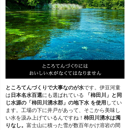
ところてんづくりで大事なのが水
です。伊豆河童
は
日本名水百選
にも選ばれている
「柿田川」と同
じ水源の「柿田川湧水郡」の地下水 を使用
してい
ます。工場の下に井戸があって、そこから美味し
い水を汲み上げているんですね！
柿田川湧水は濁
りなし。
富士山に積った雪が数百年かけ溶岩の間