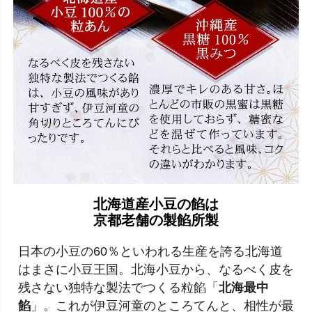
北海道産小豆の餡は
京都老舗の製餡所製
日本の小豆の60％といわれる生産を誇る北海道
はまさに小豆王国。北海小豆から、なるべく皮を
残さない独特な製法でつくる粒餡「
北海最中
餡
」。これが伊豆河童のところてんと、相性が最