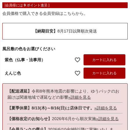
[会員様には
9
ポイント進呈 ]
会員価格で購入できる会員登録はこちらから。
【納期目安】
8月17日以降順次発送
風呂敷の色をお選びください
紫色（仏事・法事用）
カートに入れる
えんじ色
カートに入れる
【配送遅延】
令和8年熊本地震の影響により、ゆうパックのお
届けは関連地域で遅延などの影響
»詳細を見る
【夏季休業】8/13(木)～8/16(日)
は
店休日です。
»詳細を見る
【価格改定のお知らせ】
2026年6月から順次実施
»詳細を見る
【会員ランクの廃止】
2026/6/10金9時以降に実施いたしま