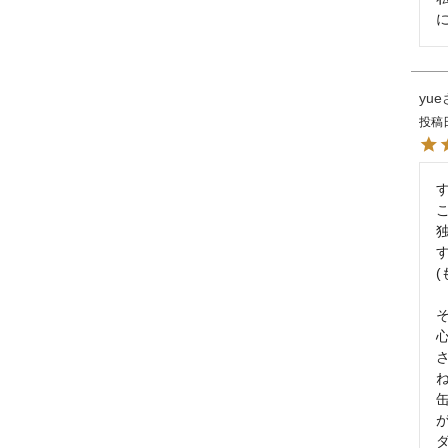
yue
投稿
す
心
ね
が