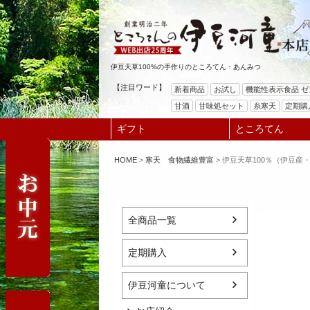
伊豆天草100%の手作りのところてん・あんみつ
【注目ワード】
新着商品
お試し
機能性表示食品 
甘酒
甘味処セット
糸寒天
定期購
ギフト
ところてん
HOME
寒天 食物繊維豊富
伊豆天草100％（伊豆産・
全商品一覧
定期購入
伊豆河童について