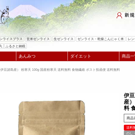
検索
ゼンライスプラス
玄米ゼンライス
生ゼンライス
ゼンライス・乾燥こんにゃく米
レン
入
ふるさと納税
あんみつ
ダイエット
商品一
伊豆諸島産） 粉寒天 100g 国産粉寒天 送料無料 食物繊維 ポスト投函便 送料無料
伊豆
産）
料 
商品
送料
のし