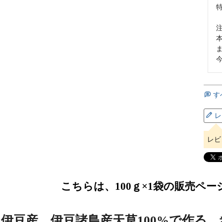
す
レ
レビ
こちらは、100ｇ×1袋の販売ペー
伊豆産、伊豆諸島産天草100%で作る