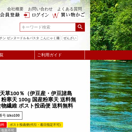
会社概要
お問い合わせ
よくある質問
チン ゼンヌードル＆パスタ こんにゃく麺
ぜんざい
覧
ご利用ガイド
天草100％（伊豆産・伊豆諸島
 粉寒天 100g 国産粉寒天 送料無
食物繊維 ポスト投函便 送料無料
番号
izko100
無料
ポスト投函便(代引・着日指定不可)
・包装不可