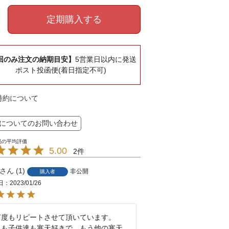
定期購入する
回のみ注文の納期目安】
5営業日以内に発送
ポスト投函便(着日指定不可)
特約について
についてのお問い合わせ
5.00
2
1
非公開
購入者
日
2023/01/26
何度もリピートさせて頂いています。

私も子供達も寒天好きで、もう他の寒天