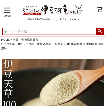
MENU
伊豆天草100%の手作りのところてん・あんみつ
HOME
寒天 食物繊維豊富
伊豆天草100％（伊豆産・伊豆諸島産） 粉寒天 200g 国産粉寒天 食物繊維 送料
無料