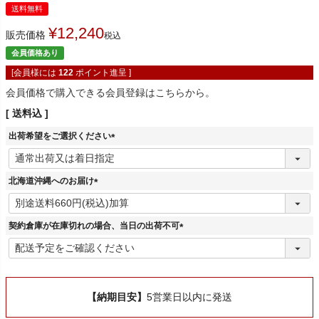
送料無料
¥
12,240
販売価格
税込
会員価格あり
[会員様には
122
ポイント進呈 ]
会員価格で購入できる会員登録はこちらから。
送料込
出荷希望をご選択ください
(
必
須
北海道沖縄へのお届け
)
(
必
須
契約倉庫が在庫切れの場合、当日の出荷不可
)
(
必
須
)
【納期目安】
5営業日以内に発送