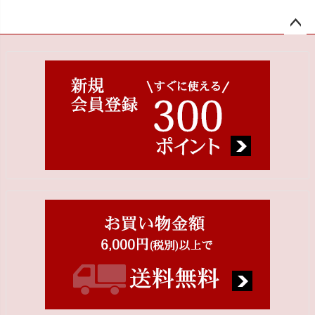
ペー
ジト
ップ
へ