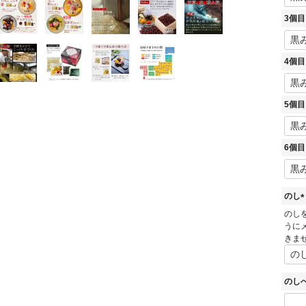
3個
4個
5個
6個
のし
(
のし
うに
きま
)
のし