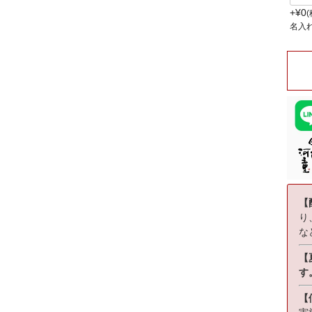
+
¥
0
名入
【
り
な
【
す
【