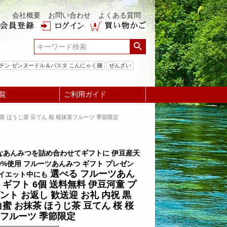
会社概要
お問い合わせ
よくある質問
チン ゼンヌードル＆パスタ こんにゃく麺
ぜんざい
覧
ご利用ガイド
抹茶 ほうじ茶 豆てん 桜 桜抹茶フルーツ 季節限定
なあんみつを詰め合わせてギフトに 伊豆産天
0%使用 フルーツあんみつ ギフト プレゼン
選べる フルーツあん
ダイエット中にも
 ギフト 6個 送料無料 伊豆河童 プ
ント お返し 歓送迎 お礼 内祝 黒
白蜜 お抹茶 ほうじ茶 豆てん 桜 桜
フルーツ 季節限定