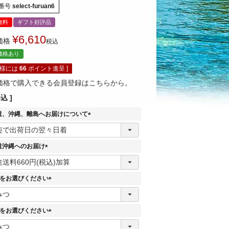
番号
select-furuan6
無料
ギフト好評品
¥
6,610
価格
税込
価格あり
員様には
66
ポイント進呈 ]
価格で購入できる会員登録はこちらから。
料込
道、沖縄、離島へお届けについて
(
必
須
道沖縄へのお届け
)
(
必
須
目をお選びください
)
(
必
須
目をお選びください
)
(