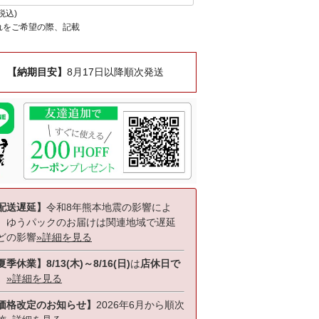
税込
れをご希望の際、記載
【納期目安】
8月17日以降順次発送
配送遅延】
令和8年熊本地震の影響によ
、ゆうパックのお届けは関連地域で遅延
どの影響
»詳細を見る
夏季休業】8/13(木)～8/16(日)
は
店休日で
。
»詳細を見る
価格改定のお知らせ】
2026年6月から順次