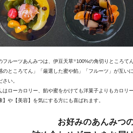
のフルーツあんみつは、伊豆天草
100%の角切りところ
※
感のところてん」「厳選した蜜や餡」「フルーツ」が互い
ださい。
んはローカロリー、餡や蜜をかけても洋菓子よりもカロリ
康】や【美容】を気にする方にも喜ばれます。
お好みのあんみつ