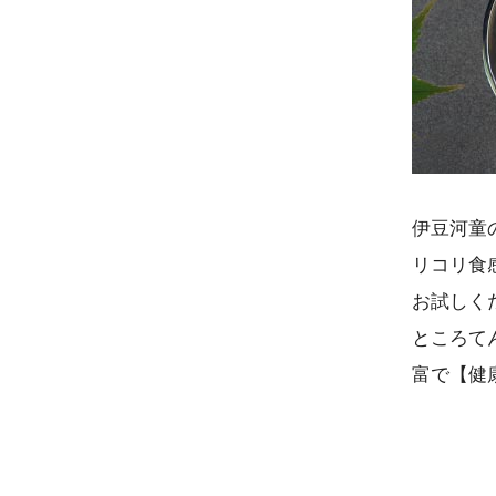
伊豆河童
リコリ食
お試しく
ところて
富で【健