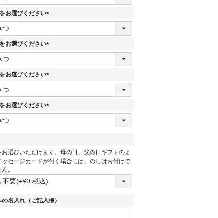
必
須
目をお選びください
)
(
必
須
目をお選びください
)
(
必
須
目をお選びください
)
(
必
須
目をお選びください
)
(
必
須
)
をお選びいただけます。母の日、父の日ギフトのよ
必
メッセージカードが付く場合には、のしはお付けで
須
せん。
への名入れ（ご記入欄）