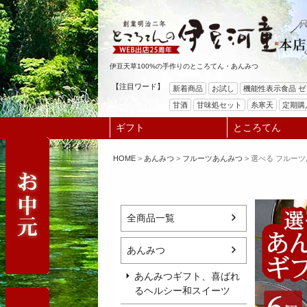
伊豆天草100%の手作りのところてん・あんみつ
【注目ワード】
新着商品
お試し
機能性表示食品 
甘酒
甘味処セット
糸寒天
定期購
ギフト
ところてん
HOME
あんみつ
フルーツあんみつ
選べる フルーツ
全商品一覧
あんみつ
あんみつギフト、喜ばれ
るヘルシー和スイーツ