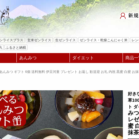
検索
ゼンライスプラス
玄米ゼンライス
生ゼンライス
ゼンライス・乾燥こんにゃく米
レン
入
ふるさと納税
あんみつ
ダイエット
商品一
あんみつ ギフト 6個 送料無料 伊豆河童 プレゼント お返し 歓送迎 お礼 内祝 黒蜜 白蜜 お
好き
草10
ト 
みつ
レゼ
蜜 
抹茶