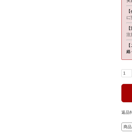
実
【
に
【
注
【
絡
返品
商品