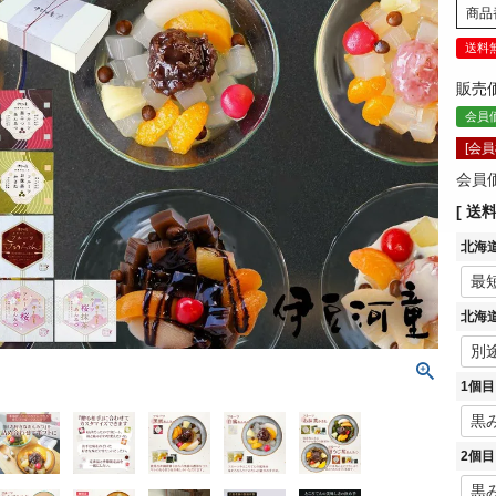
商品
送料
販売
会員
[会
会員
送
北海
北海
1個
2個