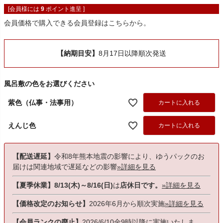
[会員様には
9
ポイント進呈 ]
会員価格で購入できる会員登録はこちらから。
【納期目安】
8月17日以降順次発送
風呂敷の色をお選びください
紫色（仏事・法事用）
カートに入れる
えんじ色
カートに入れる
【配送遅延】
令和8年熊本地震の影響により、ゆうパックのお
届けは関連地域で遅延などの影響
»詳細を見る
【夏季休業】8/13(木)～8/16(日)
は
店休日です。
»詳細を見る
【価格改定のお知らせ】
2026年6月から順次実施
»詳細を見る
【会員ランクの廃止】
2026/6/10金9時以降に実施いたしま