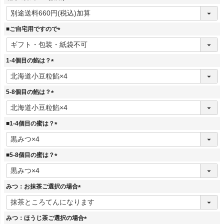
(
必
須
■ご自宅用ですので
)
(
必
須
1-4個目の餡は？
)
(
必
須
5-8個目の餡は？
)
(
必
須
■1-4個目の蜜は？
)
(
必
須
■5-8個目の蜜は？
)
(
必
須
みつ：お抹茶ご選択の場合
)
(
必
須
みつ：ほうじ茶ご選択の場合