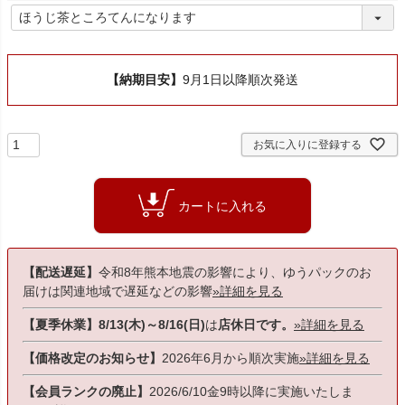
)
(
必
須
)
【納期目安】
9月1日以降順次発送
お気に入りに登録する
カートに入れる
【配送遅延】
令和8年熊本地震の影響により、ゆうパックのお
届けは関連地域で遅延などの影響
»詳細を見る
【夏季休業】8/13(木)～8/16(日)
は
店休日です。
»詳細を見る
【価格改定のお知らせ】
2026年6月から順次実施
»詳細を見る
【会員ランクの廃止】
2026/6/10金9時以降に実施いたしま