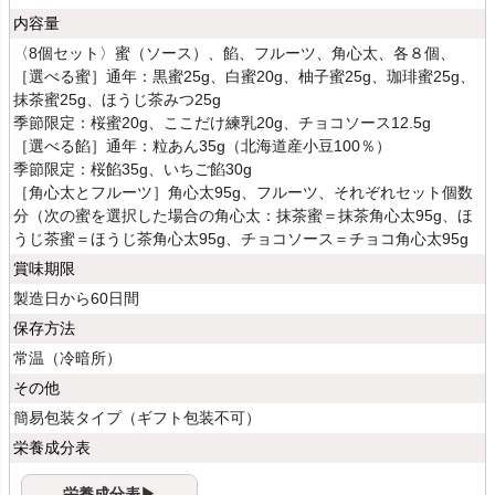
内容量
〈8個セット〉蜜（ソース）、餡、フルーツ、角心太、各８個、
［選べる蜜］通年：黒蜜25g、白蜜20g、柚子蜜25g、珈琲蜜25g、
抹茶蜜25g、ほうじ茶みつ25g
季節限定：桜蜜20g、ここだけ練乳20g、チョコソース12.5g
［選べる餡］通年：粒あん35g（北海道産小豆100％）
季節限定：桜餡35g、いちご餡30g
［角心太とフルーツ］角心太95g、フルーツ、それぞれセット個数
分（次の蜜を選択した場合の角心太：抹茶蜜＝抹茶角心太95g、ほ
うじ茶蜜＝ほうじ茶角心太95g、チョコソース＝チョコ角心太95g
賞味期限
製造日から60日間
保存方法
常温（冷暗所）
その他
簡易包装タイプ（ギフト包装不可）
栄養成分表
栄養成分表▶