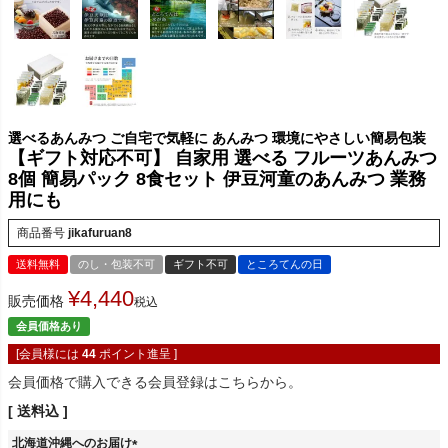
選べるあんみつ ご自宅で気軽に あんみつ 環境にやさしい簡易包装
【ギフト対応不可】 自家用 選べる フルーツあんみつ
8個 簡易パック 8食セット 伊豆河童のあんみつ 業務
用にも
商品番号
jikafuruan8
送料無料
のし・包装不可
ギフト不可
ところてんの日
¥
4,440
販売価格
税込
会員価格あり
[会員様には
44
ポイント進呈 ]
会員価格で購入できる会員登録はこちらから。
送料込
北海道沖縄へのお届け