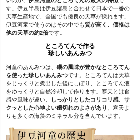
い
のが、
伊豆河童のところてんの最大の特徴
で
す。伊豆半島は伊豆諸島と合わせて日本で一番の
天草生産地で、全国でも優良の天草が採れます。
伊豆河童で使うのはその中でも
質が高く、価格は
他の天草の約2倍
です。
ところてんで作る
珍しいあんみつ
河童のあんみつは、
磯の風味が豊かなところてん
を使った珍しいあんみつ
です。ところてんは天草
をじっくりと煮出した後にしぼり、ところてん液
をゆっくりと自然冷却して作ります。寒天とは食
感や風味が違い、
しっかりとしたコリコリ感、サ
クッとした心地よい歯切れのよさがあり
、寒天よ
りも多くの海藻のミネラル分を含んでいます。