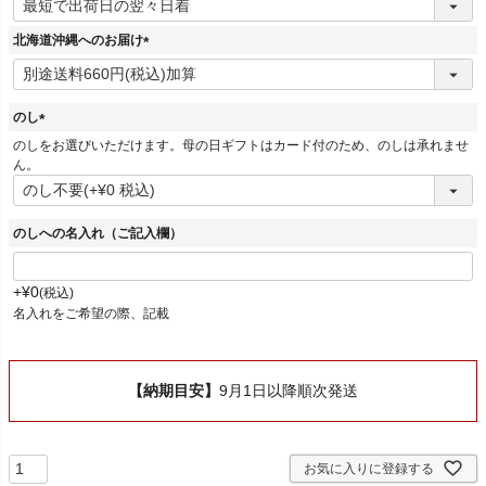
必
須
北海道沖縄へのお届け
)
(
必
須
のし
)
(
のしをお選びいただけます。母の日ギフトはカード付のため、のしは承れませ
必
ん。
須
)
のしへの名入れ（ご記入欄）
+
¥
0
税込
名入れをご希望の際、記載
【納期目安】
9月1日以降順次発送
お気に入りに登録する