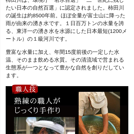
柿田川は、環境庁「名水百選」「二一世紀に残し
たい日本の自然百選」に認定されました。柿田川
の誕生は約8500年前。ほぼ全量が富士山に降った
雨が由来の湧き水です。１日百万トンの水量を誇
る、東洋一の湧き水を水源にした日本最短(1200メ
ートル）の１級河川です。
豊富な水量に加え、年間15度前後の一定した水
温、そのまま飲める水質。その清流域で営まれる
生態系が一つとなって豊かな自然を創りだしてい
ます。