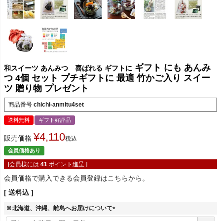
ギフト にも あんみ
和スイーツ あんみつ 喜ばれる ギフトに
つ 4個 セット プチギフトに 最適 竹かご入り スイー
ツ 贈り物 プレゼント
商品番号
chichi-anmitu4set
送料無料
ギフト好評品
¥
4,110
販売価格
税込
会員価格あり
[会員様には
41
ポイント進呈 ]
会員価格で購入できる会員登録はこちらから。
送料込
※北海道、沖縄、離島へお届けについて
(