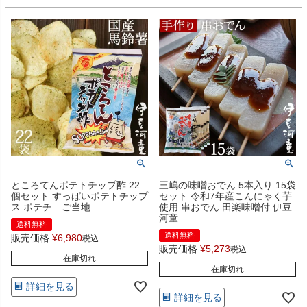
ところてんポテトチップ酢 22
三嶋の味噌おでん 5本入り 15袋
個セット すっぱいポテトチップ
セット 令和7年産こんにゃく芋
ス ポテチ ご当地
使用 串おでん 田楽味噌付 伊豆
河童
送料無料
送料無料
販売価格
¥
6,980
税込
販売価格
¥
5,273
税込
在庫切れ
在庫切れ
詳細を見る
詳細を見る