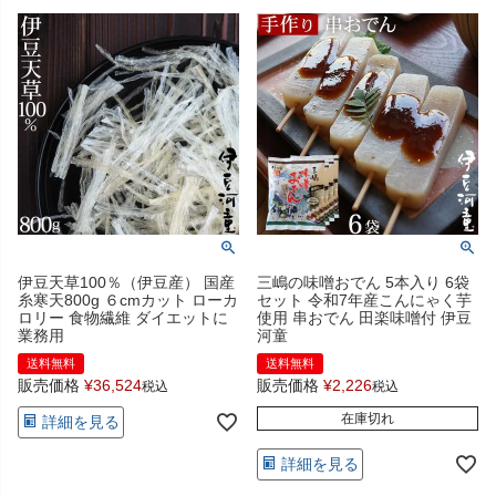
伊豆天草100％（伊豆産） 国産
三嶋の味噌おでん 5本入り 6袋
糸寒天800g ６cmカット ローカ
セット 令和7年産こんにゃく芋
ロリー 食物繊維 ダイエットに
使用 串おでん 田楽味噌付 伊豆
業務用
河童
送料無料
送料無料
販売価格
¥
36,524
販売価格
¥
2,226
税込
税込
在庫切れ
詳細を見る
詳細を見る