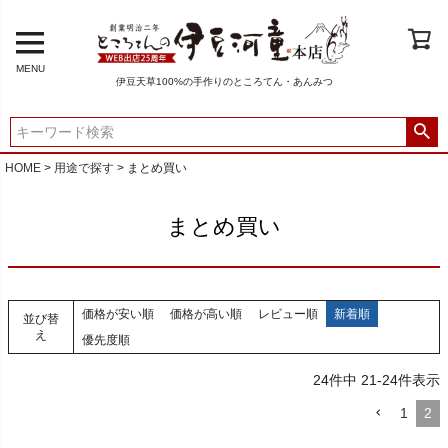
MENU
伊豆天草100%の手作りのところてん・あんみつ
HOME
用途で探す
まとめ買い
まとめ買い
価格が安い順
価格が高い順
レビュー順
新着順
並び替
え
優先度順
24
件中
21
-
24
件表示
1
2