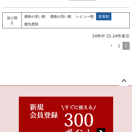
価格が安い順
価格が高い順
レビュー順
新着順
並び替
え
優先度順
24
件中
21
-
24
件表示
1
2
ペー
ジト
ップ
へ