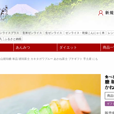
検索
ゼンライスプラス
玄米ゼンライス
生ゼンライス
ゼンライス・乾燥こんにゃく米
レン
入
ふるさと納税
あんみつ
ダイエット
商品一
士山琥珀糖 単品 琥珀富士 カキタガワブルー あかね富士 プチギフト 手土産 にも
食べ
糖 
かね
商品
ギフ
販売