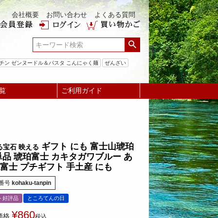
会社概要
お問い合わせ
よくある質問
チン ゼンヌードル＆パスタ こんにゃく麺
ぜんざい
覧
ご利用ガイド
ギフト にも 富士山琥珀
る宝石 映える
単品 琥珀富士 カキタガワブルー あ
富士 プチギフト 手土産 にも
番号
kohaku-tanpin
ト好評品
ところてんの日
¥
860
価格
税込