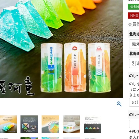
会員
[会
会員
北海
北海
のし
(
のし
うに
きま
)
のし
+
¥
0
名入