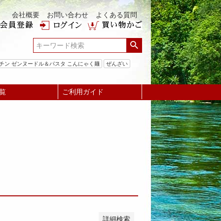
会社概要
お問い合わせ
よくある質問
チン ゼンヌードル＆パスタ こんにゃく麺
ぜんざい
覧
ご利用ガイド
い順
価格が高い順
優先度順
ット順
詳細検索