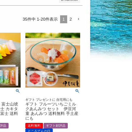
35
件中
1
-
20
件表示
1
2
ギフト プレゼントに 自宅用にも
 富士山琥
ギフト フルーツいちごミル
士 カキタ
クあんみつ セット 伊豆河
富士 送料
童 あんみつ 送料無料 手土産
にも
評品
送料無料
ギフト好評品
ところてんの日