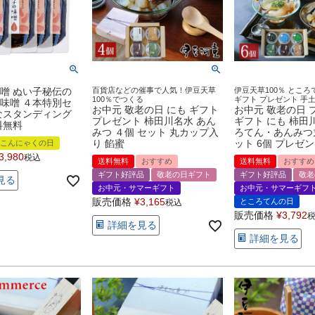
噌 ぬい子秘伝の
百貨店などの催事で人気！伊豆天草
伊豆天草100％ ところ
100％でつくる
ギフト プレゼント 手土
味噌 ４本特別セ
お中元 敬老の日 にも ギフト
お中元 敬老の日 
なスタンディング
プレゼント 柿田川名水 あん
ギフト にも 柿田
料無料
みつ ４個 セット 丸カップ入
ろてん・あんみつ
り 餡蜜
ット 6個 プレゼ
こんにゃくの日
3,980
税込
送料無料
おすすめ
送料無料
おすすめ
ギフト好評品
敬老の日ギフト
ギフト好評品
敬老
見る
お中元・サマーギフト
お中元・サマーギフ
販売価格
¥
3,165
ところてんの日
税込
販売価格
¥
3,792
詳細を見る
詳細を見る