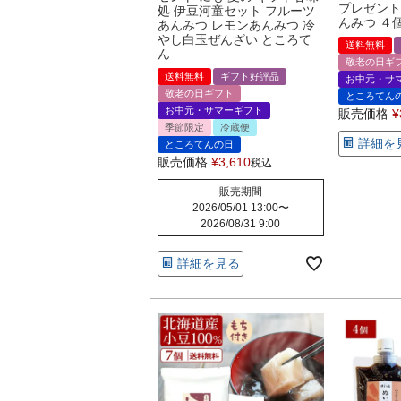
プレゼント
処 伊豆河童セット フルーツ
んみつ ４
あんみつ レモンあんみつ 冷
やし白玉ぜんざい ところて
送料無料
ん
敬老の日ギ
送料無料
ギフト好評品
お中元・サ
敬老の日ギフト
ところてん
お中元・サマーギフト
販売価格
¥
季節限定
冷蔵便
詳細を
ところてんの日
販売価格
¥
3,610
税込
販売期間
2026/05/01 13:00
〜
2026/08/31 9:00
詳細を見る