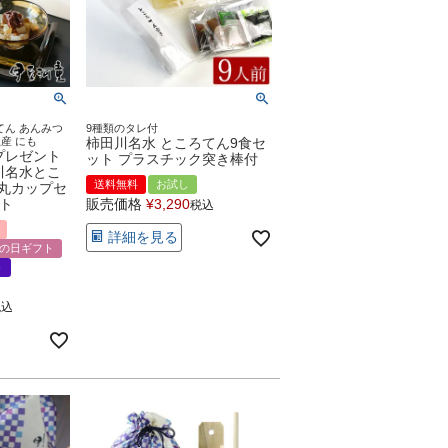
てん あんみつ
9種類のタレ付
産 にも
柿田川名水 ところてん9食セ
プレゼント
ット プラスチック突き棒付
川名水とこ
送料無料
お試し
丸カップセ
ント
販売価格
¥
3,290
税込
詳細を見る
の日ギフト
ト
税込