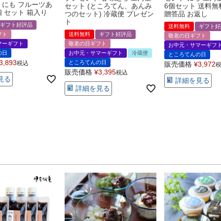
 にも フルーツあ
セット (ところてん、あんみ
6個セット 送料無
個 セット 箱入り
つのセット) 冷蔵便 プレゼン
贈答品 お返し
ト
ギフト好評品
送料無料
ギフト好
フト
送料無料
ギフト好評品
敬老の日ギフト
マーギフト
敬老の日ギフト
お中元・サマーギフ
の日
お中元・サマーギフト
冷蔵便
ところてんの日
3,893
ところてんの日
税込
販売価格
¥
3,972
販売価格
¥
3,395
税込
見る
詳細を見る
詳細を見る