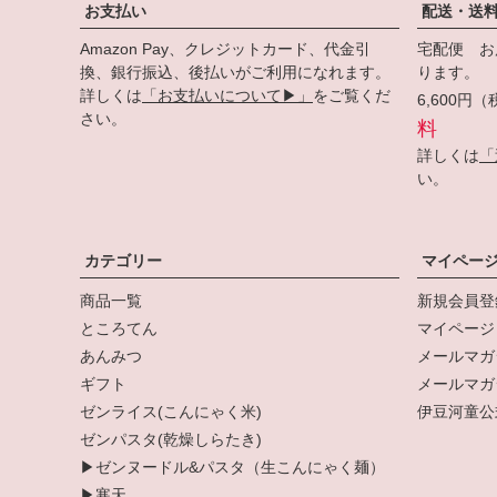
お支払い
配送・送
Amazon Pay、クレジットカード、代金引
宅配便 お
換、銀行振込、後払いがご利用になれます。
ります。
詳しくは
「お支払いについて▶」
をご覧くだ
6,600
さい。
料
詳しくは
「
い。
カテゴリー
マイペー
商品一覧
新規会員登
ところてん
マイページ
あんみつ
メールマガ
ギフト
メールマガ
ゼンライス(こんにゃく米)
伊豆河童公式
ゼンパスタ(乾燥しらたき)
▶ゼンヌードル&パスタ（生こんにゃく麺）
▶寒天