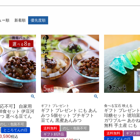
ュー順
新着順
優先度順
応不可】 自家用
ギフト プレゼント
食べる宝石 映える
ギフト プレゼント にも あん
ギフト プレゼント
8食セット 伊豆河
みつ 5個セット プチギフト
珀糖セット 琥珀富
つ 選べる豆てん
豆てん 黒蜜あんみつ
ガワブルー あかね
のし・包装不可
無料 手土産 にも
送料無料
のし・包装不可
ところてんの日
送料無料
ギフト好
ギフト好評品
3,590
税込
ところてんの日