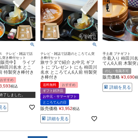
ス テレビ・雑誌で話
テレビ・雑誌で話題のところてん突
手土産 プチギフト
ん突き棒付セット
き棒付セット
巾着入り 柿田川名
個販売中】 ライブ
旅サラダで紹介 お中元 ギフ
てん6人前 木製突
柿田川名水 とこ
ト に プレゼント にも 柿田川
のし・包装不可
前 特製突き棒付き
名水 ところてん6人前 特製突
き棒付き
販売価格
¥
3,690
おすすめ
送料無料
おすすめ
3,593
税込
詳細を見る
ギフト好評品
終了しました。
お中元・サマーギフト
ところてんの日
見る
販売価格
¥
3,952
税込
詳細を見る