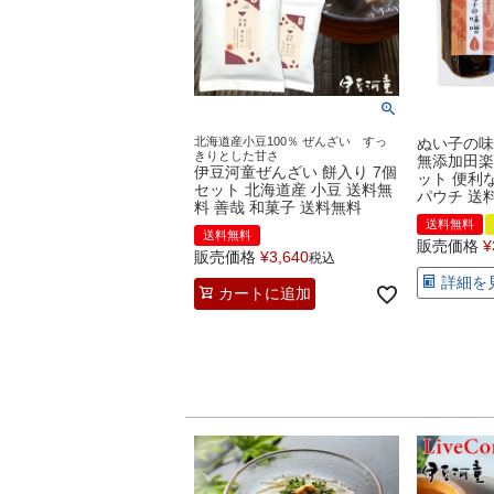
北海道産小豆100％ ぜんざい すっ
ぬい子の味
きりとした甘さ
無添加田楽
伊豆河童ぜんざい 餅入り 7個
ット 便利
セット 北海道産 小豆 送料無
パウチ 送
料 善哉 和菓子 送料無料
送料無料
送料無料
販売価格
¥
販売価格
¥
3,640
税込
詳細を
カートに追加