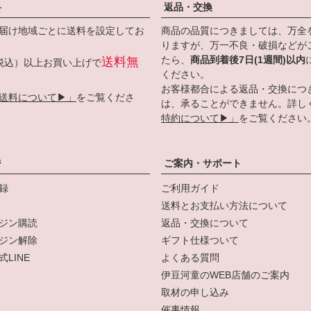
料
返品・交換
届け地域ごとに送料を設定してお
商品の品質につきましては、万全
りますが、万一不良・破損などが
たら、
商品到着後7日(1週間)以内
送料無
円（税込）以上お買い上げで
ください。
お客様都合による返品・交換につ
送料について▶」
をご覧くださ
は、承ることができません。詳し
特約について▶」
をご覧ください
ジ
ご案内・サポート
録
ご利用ガイド
送料とお支払い方法について
ジン購読
返品・交換について
ジン解除
ギフト仕様ついて
LINE
よくある質問
伊豆河童のWEB店舗のご案内
取材の申し込み
催事情報