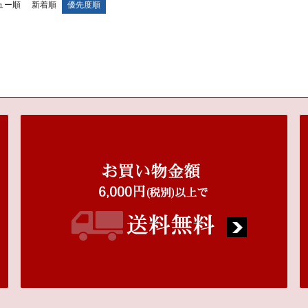
ュー順
新着順
優先度順