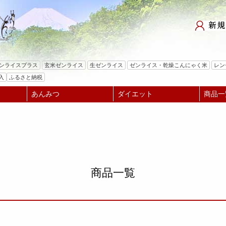
在庫なし商品
在庫なし商品を表示
商品番号/JANコード
検索
ゼンライスプラス
玄米ゼンライス
生ゼンライス
ゼンライス・乾燥こんにゃく米
レン
バンドル販売
入
ふるさと納税
送
あんみつ
ダイエット
商品一
予約商品
3.0cm
予約商品のみを表示
並び順
新着順
登録順
価格が安
レビュー順
キーワードヒ
商品一覧
検索