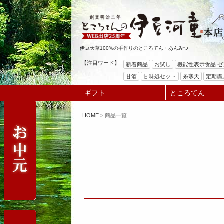
キーワード
価格
〜
伊豆天草100%の手作りのところてん・あんみつ
【注目ワード】
新着商品
お試し
機能性表示食品 
商品タグ
甘酒
甘味処セット
糸寒天
定期購
セール
限定
再入荷
翌日発
ギフト
ところてん
サイズ
HOME
商品一覧
指定なし
S
M
22.5cm
2
カラー
レッド
ブルー
イエロー