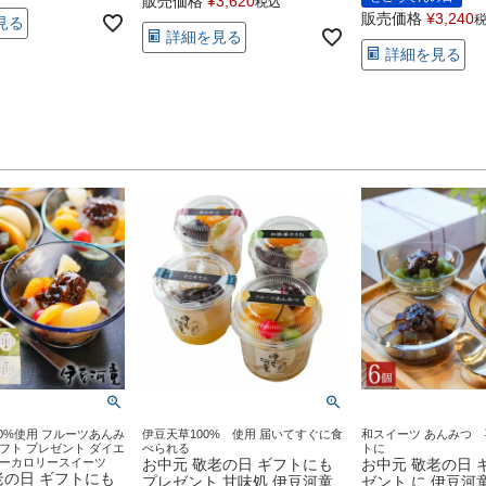
販売価格
¥
3,620
税込
販売価格
¥
3,240
見る
詳細を見る
詳細を見る
0%使用 フルーツあんみ
伊豆天草100% 使用 届いてすぐに食
和スイーツ あんみつ 
フト プレゼント ダイエ
べられる
トに
ローカロリースイーツ
お中元 敬老の日 ギフトにも
お中元 敬老の日 
老の日 ギフトにも
プレゼント 甘味処 伊豆河童
ゼント に 伊豆河