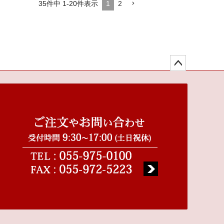
35
件中
1
-
20
件表示
1
2
ペー
ジト
ップ
へ