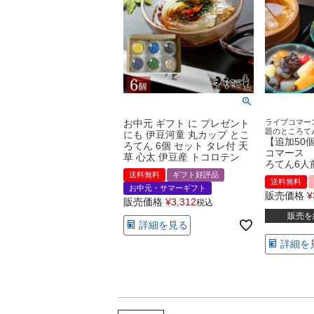
お中元 ギフト に プレゼント
ライブコマー
題のところて
にも 伊豆河童 丸カップ とこ
【追加50
ろてん 6個 セット タレ付 天
コマース 
草 心太 伊豆産 トコロテン
ろてん6人
送料無料
ギフト好評品
送料無料
お中元・サマーギフト
販売価格
¥
販売価格
¥
3,312
税込
販売を
詳細を見る
詳細を