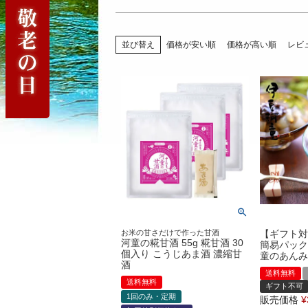
並び替え
価格が安い順
価格が高い順
レビ
お米の甘さだけで作った甘酒
【ギフト対
河童の糀甘酒 55g 糀甘酒 30
簡易パック
個入り こうじあま酒 濃縮甘
童のあんみ
酒
送料無料
送料無料
ギフト不可
1回のみ・定期
販売価格
¥