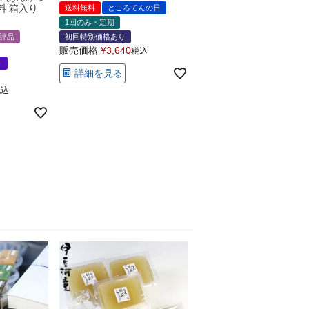
料 箱入り
送料無料
ところてんの日
1回のみ・定期
評品
初回特別価格あり
販売価格
¥
3,640
税込
ト
詳細を見る
税込