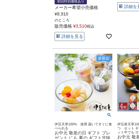
初回特別価格あり
詳細を
メーカー希望小売価格
¥
8,910
のところ
販売価格
¥
3,510
税込
詳細を見る
伊豆天草100% 使用 届いてすぐに食
伊豆産天草10
べられる
つ セット ギ
お中元 敬老の日 ギフト プレ
ット中でも 
お中元 敬
ゼント にも 夏の ギフト甘味