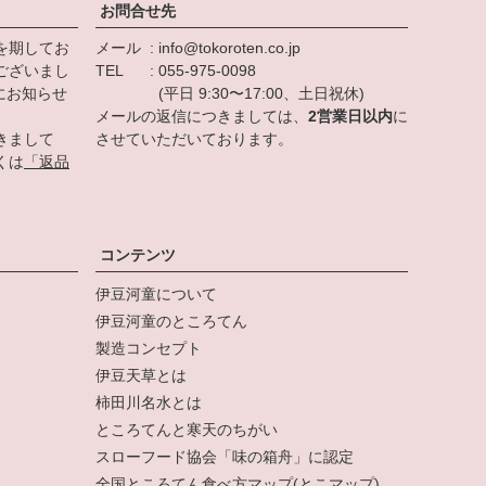
お問合せ先
を期してお
メール
info@tokoroten.co.jp
ございまし
TEL
055-975-0098
にお知らせ
(平日 9:30〜17:00、土日祝休)
メールの返信につきましては、
2営業日以内
に
きまして
させていただいております。
くは
「返品
。
コンテンツ
伊豆河童について
伊豆河童のところてん
製造コンセプト
伊豆天草とは
柿田川名水とは
ところてんと寒天のちがい
スローフード協会「味の箱舟」に認定
全国ところてん食べ方マップ(とこマップ)