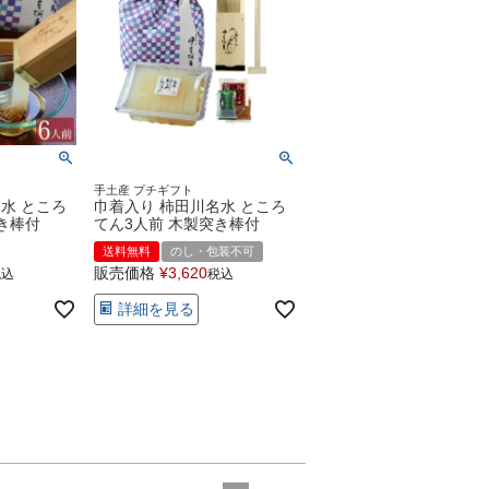
手土産 プチギフト
水 ところ
巾着入り 柿田川名水 ところ
き棒付
てん3人前 木製突き棒付
送料無料
のし・包装不可
販売価格
¥
3,620
税込
税込
詳細を見る