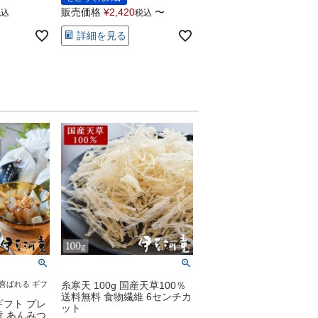
販売価格
¥
2,420
〜
税込
税込
詳細を見る
喜ばれる ギフ
糸寒天 100g 国産天草100％
送料無料 食物繊維 6センチカ
ギフト プレ
ット
童 あんみつ