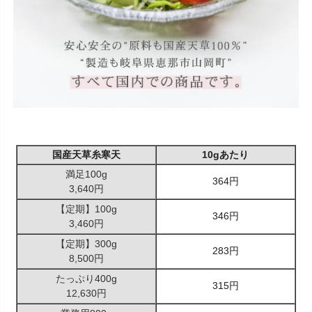
国産天草糸寒天
10gあたり
満足100g
364円
3,640円
【定期】100g
346円
3,460円
【定期】300g
283円
8,500円
たっぷり400g
315円
12,630円