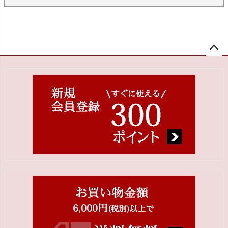
ペー
ジト
ップ
へ