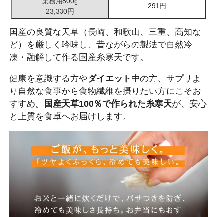
業務用800g
291円
23,330円
国産の良質な天草（長崎、和歌山、三重、高知な
ど）を厳しく吟味し、昔ながらの製法で自然冷
凍・融解して作る国産糸寒天です。
健康を意識する方や
ダイエット
中の方、サプリよ
り自然な食事から食物繊維を摂りたい方にこそお
すすめ。
国産天草100％で作られた糸寒天
が、安心
と上質を食卓へお届けします。