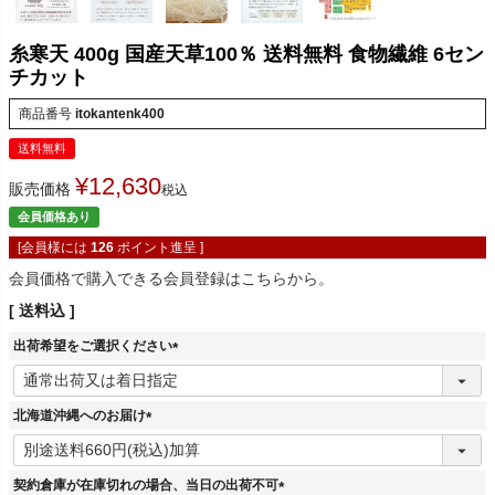
糸寒天 400g 国産天草100％ 送料無料 食物繊維 6セン
チカット
商品番号
itokantenk400
送料無料
¥
12,630
販売価格
税込
会員価格あり
[会員様には
126
ポイント進呈 ]
会員価格で購入できる会員登録はこちらから。
送料込
出荷希望をご選択ください
(
必
須
北海道沖縄へのお届け
)
(
必
須
契約倉庫が在庫切れの場合、当日の出荷不可