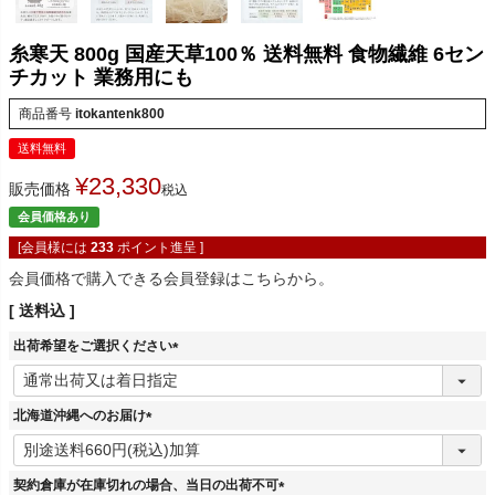
糸寒天 800g 国産天草100％ 送料無料 食物繊維 6セン
チカット 業務用にも
商品番号
itokantenk800
送料無料
¥
23,330
販売価格
税込
会員価格あり
[会員様には
233
ポイント進呈 ]
会員価格で購入できる会員登録はこちらから。
送料込
出荷希望をご選択ください
(
必
須
北海道沖縄へのお届け
)
(
必
須
契約倉庫が在庫切れの場合、当日の出荷不可