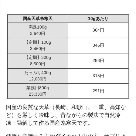
国産天草糸寒天
10gあたり
満足100g
364円
3,640円
【定期】100g
346円
3,460円
【定期】300g
283円
8,500円
たっぷり400g
315円
12,630円
業務用800g
291円
23,330円
国産の良質な天草（長崎、和歌山、三重、高知な
ど）を厳しく吟味し、昔ながらの製法で自然冷
凍・融解して作る国産糸寒天です。