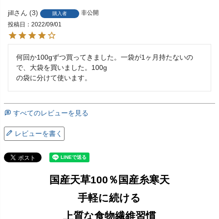
jill
3
非公開
購入者
投稿日
2022/09/01
何回か100gずつ買ってきました。一袋が1ヶ月持たないの
で、大袋を買いました。100g

の袋に分けて使います。
すべてのレビューを見る
レビューを書く
国産天草100％国産糸寒天
手軽に続ける
上質な食物繊維習慣