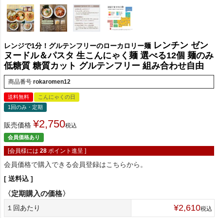
レンチン ゼン
レンジで1分！グルテンフリーのローカロリー麺
ヌードル＆パスタ 生こんにゃく麺 選べる12個 麺のみ
低糖質 糖質カット グルテンフリー 組み合わせ自由
商品番号
rokaromen12
送料無料
こんにゃくの日
1回のみ・定期
¥
2,750
販売価格
税込
会員価格あり
[会員様には
28
ポイント進呈 ]
会員価格で購入できる会員登録はこちらから。
送料込
¥
2,610
１回あたり
税込